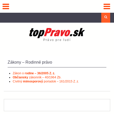
Skip
to
content
Sea
Právo pre ľudí
Zákony – Rodinné právo
Zákon o
rodine – 36/2005 Z. z.
Občiansky
zákonník – 40/1964 Zb.
Civilný
mimosporový
poriadok – 161/2015 Z. z.