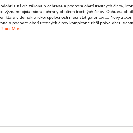
 odobrila návrh zákona o ochrane a podpore obetí trestných činov, ktor
sie významnejšiu mieru ochrany obetiam trestných činov. Ochrana obetí
u, ktorú v demokratickej spoločnosti musí štát garantovať. ​Nový zákon
rane a podpore obetí trestných činov komplexne rieši práva obetí trest
.
Read More …