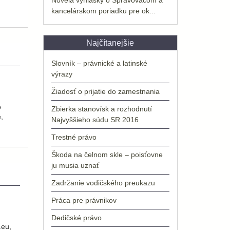
kancelárskom poriadku pre ok...
Najčítanejšie
Slovník – právnické a latinské
výrazy
Žiadosť o prijatie do zamestnania
o
Zbierka stanovísk a rozhodnutí
,
Najvyššieho súdu SR 2016
Trestné právo
Škoda na čelnom skle – poisťovne
ju musia uznať
Zadržanie vodičského preukazu
Práca pre právnikov
.
Dedičské právo
.eu,