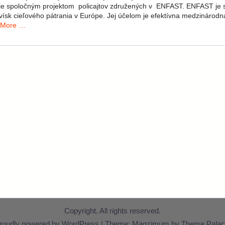
 je spoločným projektom policajtov združených v ENFAST. ENFAST je s
vísk cieľového pátrania v Európe. Jej účelom je efektívna medzinárodn
 More …
Copyright. All rights reserved.
roudly powered by WordPress
|
Theme: Magzimum by
Theme Palac