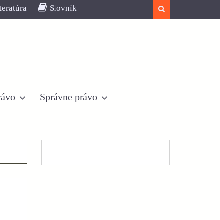
teratúra
Slovník
Search
rávo
Správne právo