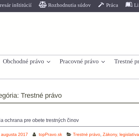
esár inštitúcií
Rozhodnutia súdov
Práca
Li
Obchodné právo
Pracovné právo
Trestné p
egória:
Trestné právo
a ochrana pre obete trestných činov
 augusta 2017
topPravo.sk
Trestné právo
,
Zákony, legislatíva