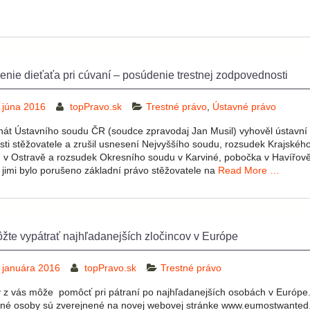
enie dieťaťa pri cúvaní – posúdenie trestnej zodpovednosti
 júna 2016
topPravo.sk
Trestné právo
,
Ústavné právo
enát Ústavního soudu ČR (soudce zpravodaj Jan Musil) vyhověl ústavní
osti stěžovatele a zrušil usnesení Nejvyššího soudu, rozsudek Krajskéh
 v Ostravě a rozsudek Okresního soudu v Karviné, pobočka v Havířově
 jimi bylo porušeno základní právo stěžovatele na
Read More …
te vypátrať najhľadanejších zločincov v Európe
 januára 2016
topPravo.sk
Trestné právo
 z vás môže pomôcť pri pátraní po najhľadanejších osobách v Európe
né osoby sú zverejnené na novej webovej stránke www.eumostwanted