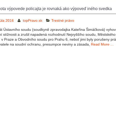
ta výpovede policajta je rovnaká ako výpoveď iného svedka
júla 2016
topPravo.sk
Trestné právo
nát Ústavního soudu (soudkyně zpravodajka Kateřina Šimáčková) vyhov
ní stížnosti a zrušil napadená rozhodnutí Nejvyššího soudu, Městského
 v Praze a Obvodního soudu pro Prahu 6, neboť jimi byly porušeny pr
vatele na soudní ochranu, presumpce neviny a zásada,
Read More …