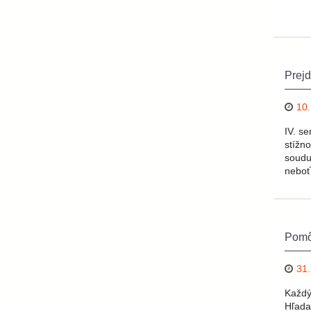
Prejd
10.
IV. s
stížn
soudu
neboť
Pomôž
31.
Každý
Hľada