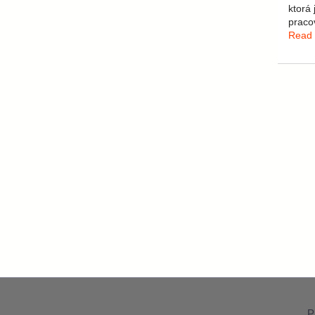
ktorá
praco
Read
P