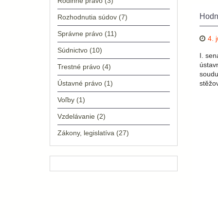
Rodinné právo
(3)
Hodno
Rozhodnutia súdov
(7)
Správne právo
(11)
4. 
Súdnictvo
(10)
I. se
ústav
Trestné právo
(4)
soudu
Ústavné právo
(1)
stěžo
Voľby
(1)
Vzdelávanie
(2)
Zákony, legislatíva
(27)