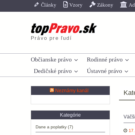
Skip
Články
Vzory
Zákony
Adr
to
content
Právo pre ľudí
Občianske právo
Rodinné právo
Dedičské právo
Ústavné právo
Neznámy kanál
Kat
Kategórie
Väčši
Dane a poplatky
(7)
17.