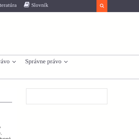
teratúra
Slovník
Search
rávo
Správne právo
o
,
otvené