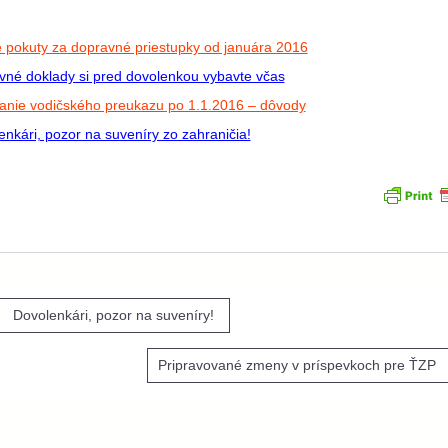
e pokuty za dopravné priestupky od januára 2016
vné doklady si pred dovolenkou vybavte včas
anie vodičského preukazu po 1.1.2016 – dôvody
enkári, pozor na suveníry zo zahraničia!
igácia
Dovolenkári, pozor na suveníry!
Pripravované zmeny v príspevkoch pre ŤZP
nku