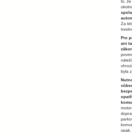
to, ž
okoln
spolu
autom
Za tét
trest
Pro p
ani t
zákon
povinn
nálež
ohroz
byla z
Nutno
vůbec
bezpe
opatř
komu
motor
doprav
parko
komuni
opak. 