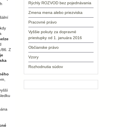
Rýchly ROZVOD bez pojednávania
ch
Zmena mena alebo priezviska
šální
Pracovné právo
 kdy
Vyššie pokuty za dopravné
a
priestupky od 1. januára 2016
nelze
d
Občianske právo
/86. Z
je
Vzory
iska
Rozhodnutia súdov
uhého
em,
vyšší
sledku
nána
cné