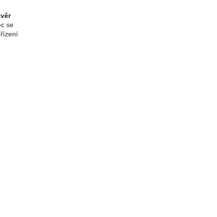
ávěr
ěc se
řízení