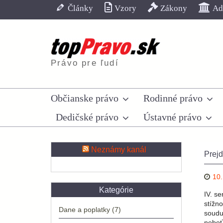
Skip
Články
Vzory
Zákony
Adr
to
content
Právo pre ľudí
Občianske právo
Rodinné právo
Dedičské právo
Ústavné právo
Neznámy kanál
Prejd
10.
Kategórie
IV. s
stížn
Dane a poplatky
(7)
soudu
neboť