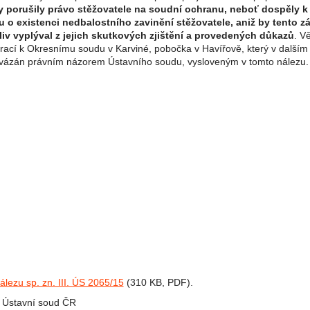
 porušily právo stěžovatele na soudní ochranu, neboť dospěly k
u o existenci nedbalostního zavinění stěžovatele, aniž by tento z
liv vyplýval z jejich skutkových zjištění a provedených důkazů
. V
vrací k Okresnímu soudu v Karviné, pobočka v Havířově, který v dalším 
vázán právním názorem Ústavního soudu, vysloveným v tomto nálezu.
álezu sp. zn. III. ÚS 2065/15
(310 KB, PDF).
: Ústavní soud ČR