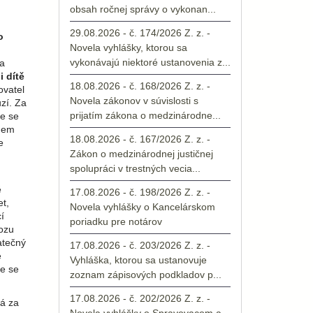
obsah ročnej správy o vykonan...
29.08.2026 - č. 174/2026 Z. z. -
o
Novela vyhlášky, ktorou sa
vykonávajú niektoré ustanovenia z...
a
i dítě
18.08.2026 - č. 168/2026 Z. z. -
ovatel
Novela zákonov v súvislosti s
zí. Za
prijatím zákona o medzinárodne...
že se
edem
18.08.2026 - č. 167/2026 Z. z. -
e
Zákon o medzinárodnej justičnej
spolupráci v trestných vecia...
ě
17.08.2026 - č. 198/2026 Z. z. -
t,
Novela vyhlášky o Kancelárskom
í
poriadku pre notárov
vozu
atečný
17.08.2026 - č. 203/2026 Z. z. -
é
Vyhláška, ktorou sa ustanovuje
de se
zoznam zápisových podkladov p...
17.08.2026 - č. 202/2026 Z. z. -
á za
Novela vyhlášky o Spravovacom a