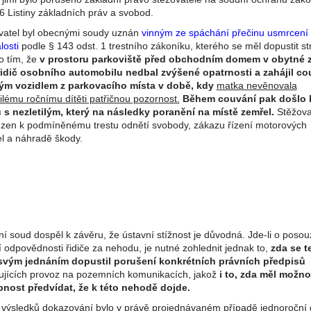
36 Listiny základních práv a svobod.
vatel byl obecnými soudy uznán
vinným ze spáchání přečinu usmrcení 
losti
podle § 143 odst. 1 trestního zákoníku, kterého se měl dopustit s
o tím, že
v prostoru parkoviště před obchodním domem v obytné 
řidič osobního automobilu nedbal zvýšené opatrnosti a zahájil co
ým vozidlem z parkovacího místa v době, kdy
matka nevěnovala
ilému ročnímu dítěti patřičnou pozornost.
Během couvání pak došlo 
u s nezletilým, který na následky poranění na místě zemřel.
Stěžovat
zen k podmíněnému trestu odnětí svobody, zákazu řízení motorových
el a náhradě škody.
í soud dospěl k závěru, že ústavní stížnost je důvodná. Jde-li o posou
í odpovědnosti řidiče za nehodu, je nutné zohlednit jednak to,
zda se t
 svým jednáním dopustil porušení konkrétních právních předpisů
ujících provoz na pozemních komunikacích, jakož
i to, zda měl možno
nost předvídat, že k této nehodě dojde.
 výsledků dokazování bylo v právě projednávaném případě jednoroční 