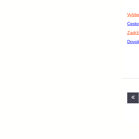
Vyšši
Cesto
Zadrž
Dovol
Nav
v
člá