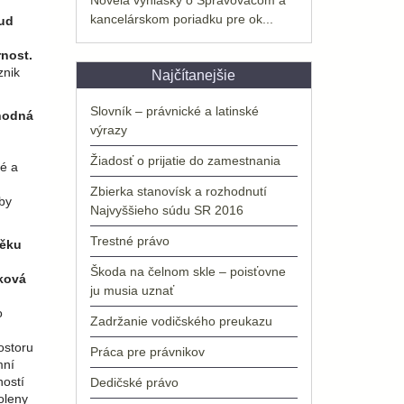
kancelárskom poriadku pre ok...
kud
rnost.
znik
Najčítanejšie
Slovník – právnické a latinské
zhodná
výrazy
Žiadosť o prijatie do zamestnania
lé a
Zbierka stanovísk a rozhodnutí
by
Najvyššieho súdu SR 2016
Trestné právo
věku
Škoda na čelnom skle – poisťovne
ková
ju musia uznať
o
Zadržanie vodičského preukazu
ostoru
Práca pre právnikov
mní
ností
Dedičské právo
oleny