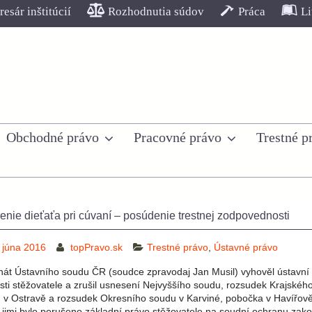
esár inštitúcií
Rozhodnutia súdov
Práca
Li
Obchodné právo
Pracovné právo
Trestné p
enie dieťaťa pri cúvaní – posúdenie trestnej zodpovednosti
 júna 2016
topPravo.sk
Trestné právo
,
Ústavné právo
enát Ústavního soudu ČR (soudce zpravodaj Jan Musil) vyhověl ústavní
osti stěžovatele a zrušil usnesení Nejvyššího soudu, rozsudek Krajskéh
 v Ostravě a rozsudek Okresního soudu v Karviné, pobočka v Havířově
 jimi bylo porušeno základní právo stěžovatele na soudní ochranu zak