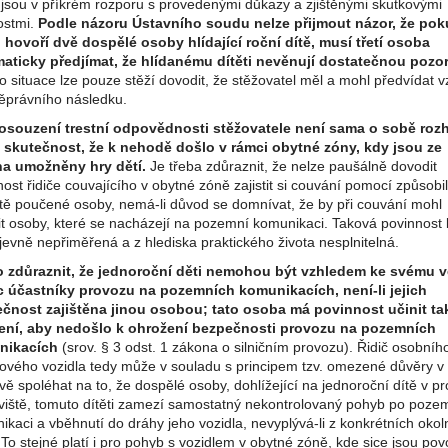
e jsou v příkrém rozporu s provedenými důkazy a zjištěnými skutkovými
ostmi.
Podle názoru Ústavního soudu nelze přijmout názor, že po
 hovoří dvě dospělé osoby hlídající roční dítě, musí třetí osoba
aticky předjímat, že hlídanému dítěti nevěnují dostatečnou pozo
o situace lze pouze stěží dovodit, že stěžovatel měl a mohl předvídat v
něprávního následku.
osouzení trestní odpovědnosti stěžovatele není sama o sobě ro
a skutečnost, že k nehodě došlo v rámci obytné zóny, kdy jsou ze
a umožněny hry dětí.
Je třeba zdůraznit, že nelze paušálně dovodit
ost řidiče couvajícího v obytné zóně zajistit si couvání pomocí způsobi
itě poučené osoby, nemá-li důvod se domnívat, že by při couvání mohl
it osoby, které se nacházejí na pozemní komunikaci. Taková povinnost 
jevně nepřiměřená a z hlediska praktického života nesplnitelná.
 zdůraznit, že jednoroční děti nemohou být vzhledem ke svému 
 účastníky provozu na pozemních komunikacích, není-li jejich
čnost zajištěna jinou osobou; tato osoba má povinnost učinit ta
ení, aby nedošlo k ohrožení bezpečnosti provozu na pozemních
nikacích
(srov. § 3 odst. 1 zákona o silničním provozu). Řidič osobníh
ového vozidla tedy může v souladu s principem tzv. omezené důvěry v
ě spoléhat na to, že dospělé osoby, dohlížející na jednoroční dítě v pr
viště, tomuto dítěti zamezí samostatný nekontrolovaný pohyb po poze
kaci a vběhnutí do dráhy jeho vozidla, nevyplývá-li z konkrétních okol
To stejné platí i pro pohyb s vozidlem v obytné zóně, kde sice jsou pov