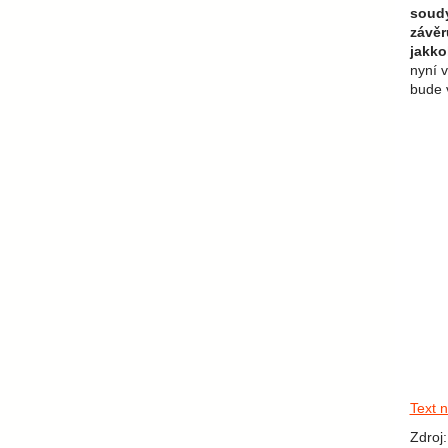
soudy
závěr
jakko
nyní 
bude 
Text n
Zdroj