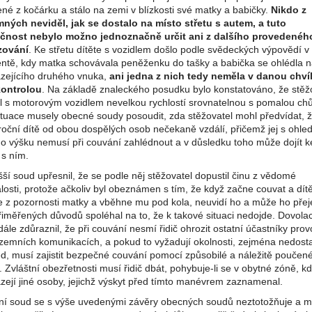
né z kočárku a stálo na zemi v blízkosti své matky a babičky.
Nikdo z
mných neviděl, jak se dostalo na místo střetu s autem, a tuto
čnost nebylo možno jednoznačně určit ani z dalšího provedenéh
zování
. Ke střetu dítěte s vozidlem došlo podle svědeckých výpovědí v
tě, kdy matka schovávala peněženku do tašky a babička se ohlédla n
ázejícího druhého vnuka,
ani jedna z nich tedy neměla v danou chvíl
ontrolou
. Na základě znaleckého posudku bylo konstatováno, že stěž
l s motorovým vozidlem nevelkou rychlostí srovnatelnou s pomalou chů
situace musely obecné soudy posoudit, zda stěžovatel mohl předvídat, 
roční dítě od obou dospělých osob nečekaně vzdálí, přičemž jej s ohl
ho výšku nemusí při couvání zahlédnout a v důsledku toho může dojít k
 s ním.
ší soud upřesnil, že se podle něj stěžovatel dopustil činu z vědomé
losti, protože ačkoliv byl obeznámen s tím, že když začne couvat a dít
e z pozornosti matky a vběhne mu pod kola, neuvidí ho a může ho přeje
řiměřených důvodů spoléhal na to, že k takové situaci nedojde. Dovolac
ále zdůraznil, že při couvání nesmí řidič ohrozit ostatní účastníky pro
zemních komunikacích, a pokud to vyžadují okolnosti, zejména nedost
ed, musí zajistit bezpečné couvání pomocí způsobilé a náležitě poučen
 Zvláštní obezřetnosti musí řidič dbát, pohybuje-li se v obytné zóně, k
zejí jiné osoby, jejichž výskyt před tímto manévrem zaznamenal.
ní soud se s výše uvedenými závěry obecných soudů neztotožňuje a m