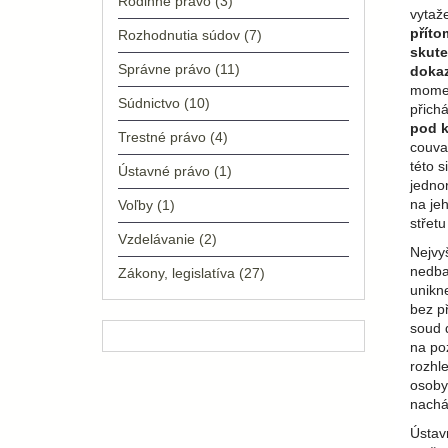
Rodinné právo
(3)
vytaže
příto
Rozhodnutia súdov
(7)
skute
Správne právo
(11)
doka
momen
Súdnictvo
(10)
přich
pod k
Trestné právo
(4)
couva
této 
Ústavné právo
(1)
jedno
na je
Voľby
(1)
střetu
Vzdelávanie
(2)
Nejvyš
nedba
Zákony, legislatíva
(27)
unikn
bez p
soud d
na po
rozhl
osoby.
nachá
Ústav