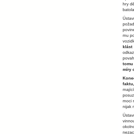
hry d
batola
Ústav
požad
povin
mu po
vozid
klást
odkaz
povah
tomu 
míry 
Koneč
faktu
majíc
posuzo
moci 
nijak 
Ústav
vinno
okolno
nezac