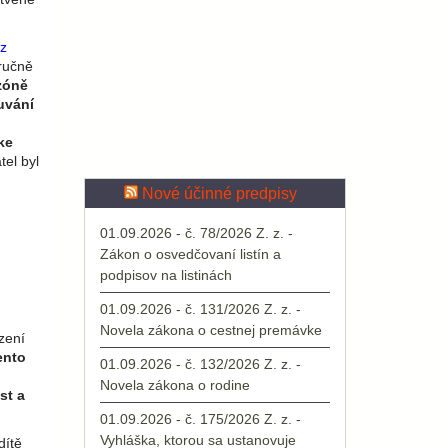
z
tručně
zóně
uvání
ke
el byl
Nové účinné predpisy
01.09.2026 - č. 78/2026 Z. z. -
Zákon o osvedčovaní listín a
podpisov na listinách
01.09.2026 - č. 131/2026 Z. z. -
Novela zákona o cestnej premávke
zení
ento
01.09.2026 - č. 132/2026 Z. z. -
Novela zákona o rodine
st a
01.09.2026 - č. 175/2026 Z. z. -
Vyhláška, ktorou sa ustanovuje
dítě