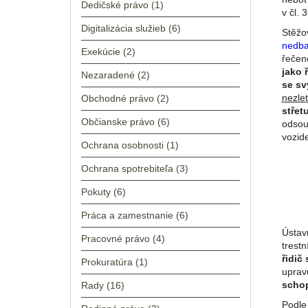
Dedičské právo
(1)
v čl. 
Digitalizácia služieb
(6)
Stěžo
nedba
Exekúcie
(2)
řečen
jako 
Nezaradené
(2)
se sv
nezlet
Obchodné právo
(2)
střet
Občianske právo
(6)
odsou
vozid
Ochrana osobnosti
(1)
Ochrana spotrebiteľa
(3)
Pokuty
(6)
Práca a zamestnanie
(6)
Ústavn
Pracovné právo
(4)
trestn
řidič
Prokuratúra
(1)
uprav
schop
Rady
(16)
Podle