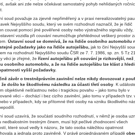
ětí, avšak ani zde nelze očekávat samostatný pohyb nehlídaných roční
t.
ní soud považuje za zjevně nepřiměřený a v praxi nerealizovatelný pau
avek Nejvyššího soudu, který ve svém rozhodnutí naznačil, že je řidič
en couvat pomocí jiné pověřené osoby nebo výstražného signálu vždy,
stavení vozidla při couvání neumožňuje přehlédnout veškerý prostor z
lem.
Ústavní soud se domnívá, že na řidiče osobního automobilu 
 stejné požadavky jako na řidiče autojeřábu,
jak to činí Nejvyšší sou
em na rozhodnutí Nejvyššího soudu ČSR ze 7. 7. 1986, sp. zn. 5 Tz 21
y věci je zřejmé, že
řízení autojeřábu při couvání je rizikovější, než 
u osobního automobilu, a že na řidiče autojeřábu lze klást z hled
opatrnosti vyšší požadavky.
ně závěr o trestněprávním zavinění nelze nikdy dovozovat z po
, že došlo ke škodlivému následku za účasti třetí osoby
. K událost
ím objektivně nešťastnou nebo i tragickou povahu – jako tomu bylo v
vané věci – dochází i bez cizího zavinění, jako tomu v případech tzv. 
nebo v případech, kdy se přítomné třetí osoby na vzniku škodlivého ná
nepodílí.
ní soud uzavírá, že součástí soudního rozhodnutí, v němž je osoba uz
u nedbalostním trestným činem, musí být pečlivé zhodnocení všech
stí, které soud vedly k názoru, že tato osoba náležitou opatrnost
hovala a jednala proto zaviněně. V právě projednávaném případě
obe