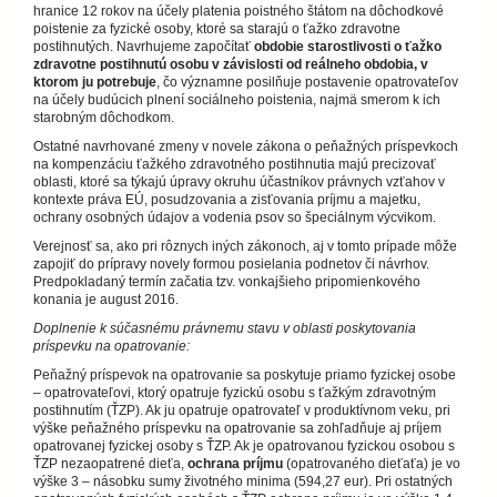
hranice 12 rokov na účely platenia poistného štátom na dôchodkové
poistenie za fyzické osoby, ktoré sa starajú o ťažko zdravotne
postihnutých. Navrhujeme započítať
obdobie starostlivosti o ťažko
zdravotne postihnutú osobu v závislosti od reálneho obdobia, v
ktorom ju potrebuje
, čo významne posilňuje postavenie opatrovateľov
na účely budúcich plnení sociálneho poistenia, najmä smerom k ich
starobným dôchodkom.
Ostatné navrhované zmeny v novele zákona o peňažných príspevkoch
na kompenzáciu ťažkého zdravotného postihnutia majú precizovať
oblasti, ktoré sa týkajú úpravy okruhu účastníkov právnych vzťahov v
kontexte práva EÚ, posudzovania a zisťovania príjmu a majetku,
ochrany osobných údajov a vodenia psov so špeciálnym výcvikom.
Verejnosť sa, ako pri rôznych iných zákonoch, aj v tomto prípade môže
zapojiť do prípravy novely formou posielania podnetov či návrhov.
Predpokladaný termín začatia tzv. vonkajšieho pripomienkového
konania je august 2016.
Doplnenie k súčasnému právnemu stavu v oblasti poskytovania
príspevku na opatrovanie:
Peňažný príspevok na opatrovanie sa poskytuje priamo fyzickej osobe
– opatrovateľovi, ktorý opatruje fyzickú osobu s ťažkým zdravotným
postihnutím (ŤZP). Ak ju opatruje opatrovateľ v produktívnom veku, pri
výške peňažného príspevku na opatrovanie sa zohľadňuje aj príjem
opatrovanej fyzickej osoby s ŤZP. Ak je opatrovanou fyzickou osobou s
ŤZP nezaopatrené dieťa,
ochrana príjmu
(opatrovaného dieťaťa) je vo
výške 3 – násobku sumy životného minima (594,27 eur). Pri ostatných