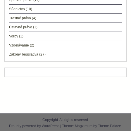
Správne právo
(11)
Súdnictvo
(10)
Trestné právo
(4)
Ústavné právo
(1)
Voľby
(1)
Vzdelávanie
(2)
Zákony, legislatíva
(27)
Copyright. All rights reserved.
Proudly powered by WordPress
|
Theme: Magzimum by
Theme Palace
.