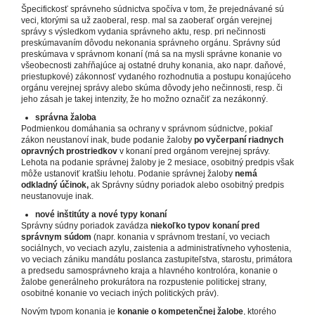
Špecifickosť správneho súdnictva spočíva v tom, že prejednávané sú
veci, ktorými sa už zaoberal, resp. mal sa zaoberať orgán verejnej
správy s výsledkom vydania správneho aktu, resp. pri nečinnosti
preskúmavaním dôvodu nekonania správneho orgánu. Správny súd
preskúmava v správnom konaní (má sa na mysli správne konanie vo
všeobecnosti zahŕňajúce aj ostatné druhy konania, ako napr. daňové,
priestupkové) zákonnosť vydaného rozhodnutia a postupu konajúceho
orgánu verejnej správy alebo skúma dôvody jeho nečinnosti, resp. či
jeho zásah je takej intenzity, že ho možno označiť za nezákonný.
správna žaloba
Podmienkou domáhania sa ochrany v správnom súdnictve, pokiaľ
zákon neustanoví inak, bude podanie žaloby
po vyčerpaní riadnych
opravných prostriedkov
v konaní pred orgánom verejnej správy.
Lehota na podanie správnej žaloby je 2 mesiace, osobitný predpis však
môže ustanoviť kratšiu lehotu. Podanie správnej žaloby
nemá
odkladný účinok,
ak Správny súdny poriadok alebo osobitný predpis
neustanovuje inak.
nové inštitúty a nové typy konaní
Správny súdny poriadok zavádza
niekoľko typov konaní pred
správnym súdom
(napr. konania v správnom trestaní, vo veciach
sociálnych, vo veciach azylu, zaistenia a administratívneho vyhostenia,
vo veciach zániku mandátu poslanca zastupiteľstva, starostu, primátora
a predsedu samosprávneho kraja a hlavného kontrolóra, konanie o
žalobe generálneho prokurátora na rozpustenie politickej strany,
osobitné konanie vo veciach iných politických práv).
Novým typom konania je
konanie o kompetenčnej žalobe
, ktorého