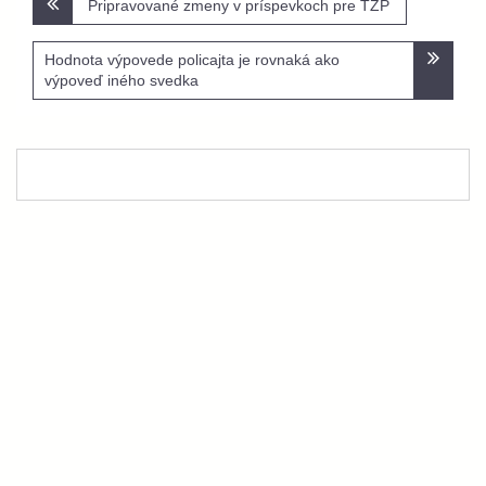
Pripravované zmeny v príspevkoch pre ŤZP
v
článku
Hodnota výpovede policajta je rovnaká ako
výpoveď iného svedka