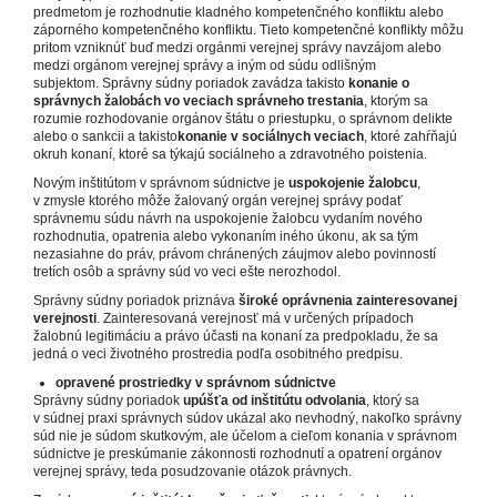
predmetom je rozhodnutie kladného kompetenčného konfliktu alebo
záporného kompetenčného konfliktu. Tieto kompetenčné konflikty môžu
pritom vzniknúť buď medzi orgánmi verejnej správy navzájom alebo
medzi orgánom verejnej správy a iným od súdu odlišným
subjektom. Správny súdny poriadok zavádza takisto
konanie o
správnych žalobách vo veciach správneho trestania
, ktorým sa
rozumie rozhodovanie orgánov štátu o priestupku, o správnom delikte
alebo o sankcii a takisto
konanie v sociálnych veciach
, ktoré zahŕňajú
okruh konaní, ktoré sa týkajú sociálneho a zdravotného poistenia.
Novým inštitútom v správnom súdnictve je
uspokojenie žalobcu
,
v zmysle ktorého môže žalovaný orgán verejnej správy podať
správnemu súdu návrh na uspokojenie žalobcu vydaním nového
rozhodnutia, opatrenia alebo vykonaním iného úkonu, ak sa tým
nezasiahne do práv, právom chránených záujmov alebo povinností
tretích osôb a správny súd vo veci ešte nerozhodol.
Správny súdny poriadok priznáva
široké oprávnenia zainteresovanej
verejnosti
. Zainteresovaná verejnosť má v určených prípadoch
žalobnú legitimáciu a právo účasti na konaní za predpokladu, že sa
jedná o veci životného prostredia podľa osobitného predpisu.
opravené prostriedky v správnom súdnictve
Správny súdny poriadok
upúšťa od inštitútu odvolania
, ktorý sa
v súdnej praxi správnych súdov ukázal ako nevhodný, nakoľko správny
súd nie je súdom skutkovým, ale účelom a cieľom konania v správnom
súdnictve je preskúmanie zákonnosti rozhodnutí a opatrení orgánov
verejnej správy, teda posudzovanie otázok právnych.