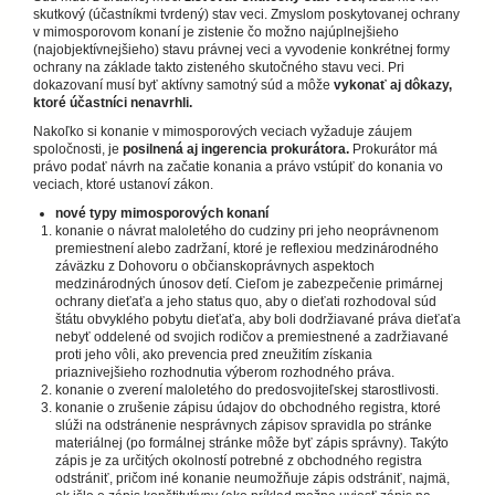
skutkový (účastníkmi tvrdený) stav veci. Zmyslom poskytovanej ochrany
v mimosporovom konaní je zistenie čo možno najúplnejšieho
(najobjektívnejšieho) stavu právnej veci a vyvodenie konkrétnej formy
ochrany na základe takto zisteného skutočného stavu veci. Pri
dokazovaní musí byť aktívny samotný súd a môže
vykonať aj dôkazy,
ktoré účastníci nenavrhli.
Nakoľko si konanie v mimosporových veciach vyžaduje záujem
spoločnosti, je
posilnená aj ingerencia prokurátora.
Prokurátor má
právo podať návrh na začatie konania a právo vstúpiť do konania vo
veciach, ktoré ustanoví zákon.
nové typy mimosporových konaní
konanie o návrat maloletého do cudziny pri jeho neoprávnenom
premiestnení alebo zadržaní, ktoré je reflexiou medzinárodného
záväzku z Dohovoru o občianskoprávnych aspektoch
medzinárodných únosov detí. Cieľom je zabezpečenie primárnej
ochrany dieťaťa a jeho status quo, aby o dieťati rozhodoval súd
štátu obvyklého pobytu dieťaťa, aby boli dodržiavané práva dieťaťa
nebyť oddelené od svojich rodičov a premiestnené a zadržiavané
proti jeho vôli, ako prevencia pred zneužitím získania
priaznivejšieho rozhodnutia výberom rozhodného práva.
konanie o zverení maloletého do predosvojiteľskej starostlivosti.
konanie o zrušenie zápisu údajov do obchodného registra, ktoré
slúži na odstránenie nesprávnych zápisov spravidla po stránke
materiálnej (po formálnej stránke môže byť zápis správny). Takýto
zápis je za určitých okolností potrebné z obchodného registra
odstrániť, pričom iné konanie neumožňuje zápis odstrániť, najmä,