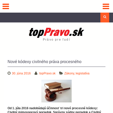
Skip
to
content
Sea
Právo pre ľudí
Nové kódexy civilného práva procesného
30. júna 2016
topPravo.sk
Zákony, legislatíva
Od 1. júla 2016 nadobúdajú účinnosť tri nové procesné kódexy:
Civilný mimosporový poriadok, Správny súdny poriadok a
Civilný