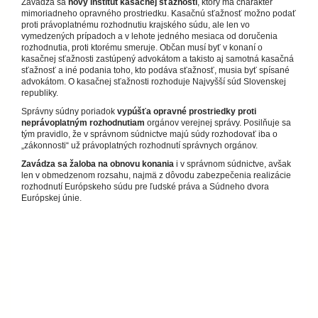
Zavádza sa
nový inštitút kasačnej sťažnosti
, ktorý má charakter
mimoriadneho opravného prostriedku. Kasačnú sťažnosť možno podať
proti právoplatnému rozhodnutiu krajského súdu, ale len vo
vymedzených prípadoch a v lehote jedného mesiaca od doručenia
rozhodnutia, proti ktorému smeruje. Občan musí byť v konaní o
kasačnej sťažnosti zastúpený advokátom a takisto aj samotná kasačná
sťažnosť a iné podania toho, kto podáva sťažnosť, musia byť spísané
advokátom. O kasačnej sťažnosti rozhoduje Najvyšší súd Slovenskej
republiky.
Správny súdny poriadok
vypúšťa opravné prostriedky proti
neprávoplatným rozhodnutiam
orgánov verejnej správy. Posilňuje sa
tým pravidlo, že v správnom súdnictve majú súdy rozhodovať iba o
„zákonnosti“ už právoplatných rozhodnutí správnych orgánov.
Zavádza sa žaloba na obnovu konania
i v správnom súdnictve, avšak
len v obmedzenom rozsahu, najmä z dôvodu zabezpečenia realizácie
rozhodnutí Európskeho súdu pre ľudské práva a Súdneho dvora
Európskej únie.