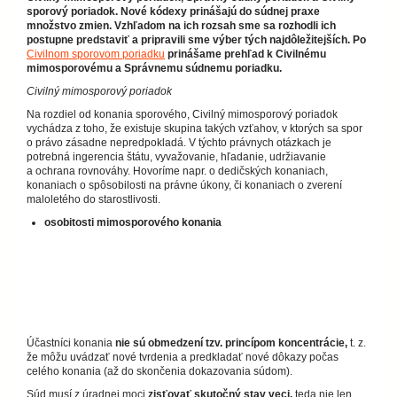
sporový poriadok. Nové kódexy prinášajú do súdnej praxe
množstvo zmien. Vzhľadom na ich rozsah sme sa rozhodli ich
postupne predstaviť a pripravili sme výber tých najdôležitejších. Po
Civilnom sporovom poriadku
prinášame prehľad k Civilnému
mimosporovému a Správnemu súdnemu poriadku.
Civilný mimosporový poriadok
Na rozdiel od konania sporového, Civilný mimosporový poriadok
vychádza z toho, že existuje skupina takých vzťahov, v ktorých sa spor
o právo zásadne nepredpokladá. V týchto právnych otázkach je
potrebná ingerencia štátu, vyvažovanie, hľadanie, udržiavanie
a ochrana rovnováhy. Hovoríme napr. o dedičských konaniach,
konaniach o spôsobilosti na právne úkony, či konaniach o zverení
maloletého do starostlivosti.
osobitosti mimosporového konania
Účastníci konania
nie sú obmedzení tzv. princípom koncentrácie,
t. z.
že môžu uvádzať nové tvrdenia a predkladať nové dôkazy počas
celého konania (až do skončenia dokazovania súdom).
Súd musí z úradnej moci
zisťovať skutočný stav veci,
teda nie len