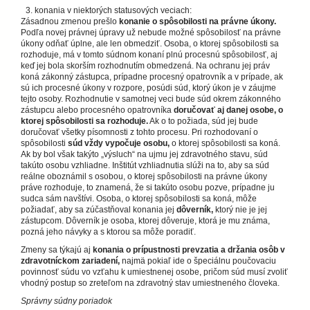
konania v niektorých statusových veciach:
Zásadnou zmenou prešlo
konanie o spôsobilosti na právne úkony.
Podľa novej právnej úpravy už nebude možné spôsobilosť na právne
úkony odňať úplne, ale len obmedziť. Osoba, o ktorej spôsobilosti sa
rozhoduje, má v tomto súdnom konaní plnú procesnú spôsobilosť, aj
keď jej bola skorším rozhodnutím obmedzená. Na ochranu jej práv
koná zákonný zástupca, prípadne procesný opatrovník a v prípade, ak
sú ich procesné úkony v rozpore, posúdi súd, ktorý úkon je v záujme
tejto osoby. Rozhodnutie v samotnej veci bude súd okrem zákonného
zástupcu alebo procesného opatrovníka
doručovať aj danej osobe, o
ktorej spôsobilosti sa rozhoduje.
Ak o to požiada, súd jej bude
doručovať všetky písomnosti z tohto procesu. Pri rozhodovaní o
spôsobilosti
súd vždy vypočuje osobu,
o ktorej spôsobilosti sa koná.
Ak by bol však takýto „výsluch“ na ujmu jej zdravotného stavu, súd
takúto osobu vzhliadne. Inštitút vzhliadnutia slúži na to, aby sa súd
reálne oboznámil s osobou, o ktorej spôsobilosti na právne úkony
práve rozhoduje, to znamená, že si takúto osobu pozve, prípadne ju
sudca sám navštívi. Osoba, o ktorej spôsobilosti sa koná, môže
požiadať, aby sa zúčastňoval konania jej
dôverník,
ktorý nie je jej
zástupcom. Dôverník je osoba, ktorej dôveruje, ktorá je mu známa,
pozná jeho návyky a s ktorou sa môže poradiť.
Zmeny sa týkajú aj
konania o prípustnosti prevzatia a držania osôb v
zdravotníckom zariadení,
najmä pokiaľ ide o špeciálnu poučovaciu
povinnosť súdu vo vzťahu k umiestnenej osobe, pričom súd musí zvoliť
vhodný postup so zreteľom na zdravotný stav umiestneného človeka.
Správny súdny poriadok