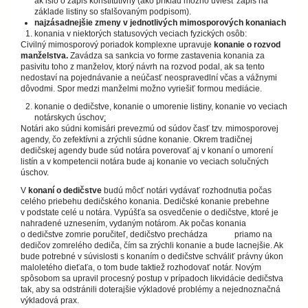
ak išlo o zápis konštitutívny (ako príklad možno uviesť zápis na
základe listiny so sfalšovaným podpisom).
najzásadnejšie zmeny v jednotlivých mimosporových konaniach
konania v niektorých statusových veciach fyzických osôb:
Civilný mimosporový poriadok komplexne upravuje
konanie o rozvod
manželstva.
Zavádza sa sankcia vo forme zastavenia konania za
pasivitu toho z manželov, ktorý návrh na rozvod podal, ak sa tento
nedostaví na pojednávanie a neúčasť neospravedlní včas a vážnymi
dôvodmi. Spor medzi manželmi možno vyriešiť formou mediácie.
konanie o dedičstve, konanie o umorenie listiny, konanie vo veciach
notárskych úschov
:
Notári ako súdni komisári prevezmú od súdov časť tzv. mimosporovej
agendy, čo zefektívni a zrýchli súdne konanie. Okrem tradičnej
dedičskej agendy bude súd notára poverovať aj v konaní o umorení
listín a v kompetencii notára bude aj konanie vo veciach solučných
úschov.
V
konaní o dedičstve
budú môcť notári vydávať rozhodnutia počas
celého priebehu dedičského konania. Dedičské konanie prebehne
v podstate celé u notára. Vypúšťa sa osvedčenie o dedičstve, ktoré je
nahradené uznesením, vydaným notárom. Ak počas konania
o dedičstve zomrie poručiteľ, dedičstvo prechádza priamo na
dedičov zomrelého dediča, čím sa zrýchli konanie a bude lacnejšie. Ak
bude potrebné v súvislosti s konaním o dedičstve schváliť právny úkon
maloletého dieťaťa, o tom bude taktiež rozhodovať notár. Novým
spôsobom sa upravil procesný postup v prípadoch likvidácie dedičstva
tak, aby sa odstránili doterajšie výkladové problémy a nejednoznačná
výkladová prax.