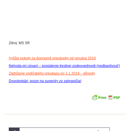
Zdroj: MS SR
Vyššie pokuty za dopravné priestupky od januára 2016
Nehoda pri cúvaní – posúdenie trestnej zodpovednosti (nedbanlivosť)
Zadržanie vodičského preukazu po 1.1.2016 – dôvody
Dovolenkári, pozor na suveníry zo zahraničia!
Navigácia