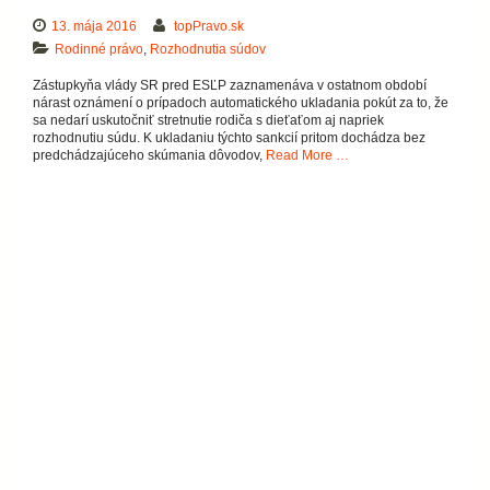
13. mája 2016
topPravo.sk
Rodinné právo
,
Rozhodnutia súdov
Zástupkyňa vlády SR pred ESĽP zaznamenáva v ostatnom období
nárast oznámení o prípadoch automatického ukladania pokút za to, že
sa nedarí uskutočniť stretnutie rodiča s dieťaťom aj napriek
rozhodnutiu súdu. K ukladaniu týchto sankcií pritom dochádza bez
predchádzajúceho skúmania dôvodov,
Read More …