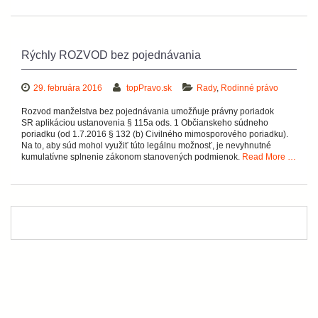
Rýchly ROZVOD bez pojednávania
29. februára 2016
topPravo.sk
Rady
,
Rodinné právo
Rozvod manželstva bez pojednávania umožňuje právny poriadok
SR aplikáciou ustanovenia § 115a ods. 1 Občianskeho súdneho
poriadku (od 1.7.2016 § 132 (b) Civilného mimosporového poriadku).
Na to, aby súd mohol využiť túto legálnu možnosť, je nevyhnutné
kumulatívne splnenie zákonom stanovených podmienok.
Read More …