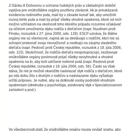
Z článku 8 Dohovoru o ochrane ľudských práv a základných slobôd
vyplýva pre vnútroštátne orgány pozitívny záväzok. Ak je preukázaná
existencia rodinného puta, mali by v zásade konať tak, aby umožnili
rozvoj tohto puta a mali by prijať všetky vhodné opatrenia, ktoré od nich
možno vzhľadom na okolnosti toho ktorého prípadu rozumne očakávať
za účelom umožnenia styku rodiča s dieťaťom (napr. Nuutinen proti
Fínsku, rozsudok z 27. júna 2000, ods. 128). ESĽP uznáva, že štátne
orgány nie sú všemocné, najmä ak sa stretávajú s rodičmi, ktorí nie sú
schopní prekonať svoju nevraživosť a nedbajú na záujmy vlastného
dieťaťa (napr. Pedovič proti Českej republike, rozsudok z 18. júla 2006,
ods. 115). Skutočnosť, že rodičia dieťaťa nespolupracujú, nezbavuje
vnútroštátne orgány povinnosti prijať všetky nevyhnutné a vhodné
opatrenia na to, aby boli udržané rodinné putá (napr. Reslová proti
Českej republike, rozsudok z 18. júla 2006, ods. 56). Často sa však
stáva, že nie je možné okamžite nadviazať styk rodiča s dieťaťom, ktoré
po istú dobu žilo s druhým z rodičov a nadviazanie styku vyžaduje
určitú prípravu. Je nutné, aby sa dotknuté osoby podrobili vhodným
opatreniam (stretnutia u psychológa, asistovaný styk v špecializovanom
zariadení a pod.).
Vo všeobecnosti platí, že vnútroštátne orgány musia vyvíjať snahu, aby