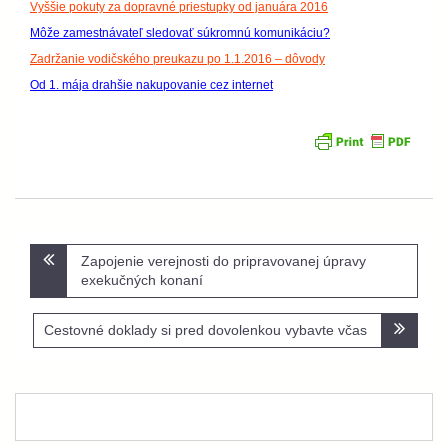
Vyššie pokuty za dopravné priestupky od januára 2016
Môže zamestnávateľ sledovať súkromnú komunikáciu?
Zadržanie vodičského preukazu po 1.1.2016 – dôvody
Od 1. mája drahšie nakupovanie cez internet
Navigácia
Zapojenie verejnosti do pripravovanej úpravy
v
exekučných konaní
článku
Cestovné doklady si pred dovolenkou vybavte včas