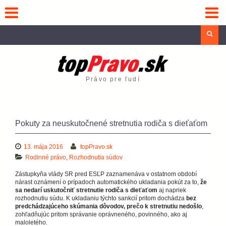
Skip
to
content
Sea
Právo pre ľudí
Pokuty za neuskutočnené stretnutia rodiča s dieťaťom
13. mája 2016
topPravo.sk
Rodinné právo
,
Rozhodnutia súdov
Zástupkyňa vlády SR pred ESĽP zaznamenáva v ostatnom období
nárast oznámení o prípadoch automatického ukladania pokút za to,
že
sa nedarí uskutočniť stretnutie rodiča s dieťaťom
aj napriek
rozhodnutiu súdu. K ukladaniu týchto sankcií pritom dochádza
bez
predchádzajúceho skúmania dôvodov, prečo k stretnutiu nedošlo
,
zohľadňujúc pritom správanie oprávneného, povinného, ako aj
maloletého.