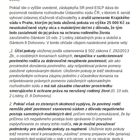
Pokiaľ ide o vyššie uvedené, zástupkyňa SR pred ESĽP dáva do
pozornosti nedávne rozhodnutie Ústavného súdu ČR, v ktorom II. senát
vyhovel ústavnej sťažnosti sťažovateľky a
zrušil uznesenie Krajského
súdu v Prahe, ktorým jej bola uložená pokuta vo výške 25 000 Kč za
neuskutočnené styky otca s maloletými deťmi z dôvodu, že tým
bolo zasiahnuté do jej práva na ochranu rodinného života
zaručeného článkom 10 ods. 2 Listiny základných práv a slobôd a
článkom 8 Dohovoru. V tomto ohľade citujem nasledovné právne vety:
„1.
Účel pokuty
uloženej podľa ustanovenia § 502 zákona č. 292/2013
Zb., o osobitných konaniach súdnych,
nespočíva v sankcionovaní
povinného rodiča za dobrovoľné nesplnenie povinnosti
, ale ako
prostriedok donútenia povinného, aby rešpektoval právne pomery
založené vykonávaným titulom. Uložením pokuty je totiž sledovaná
predovšetkým ochrana záujmu jedného z účastníkov konania na
rešpektovanie právnych pomerov založených vykonateľným
rozhodnutím súdu a
má tak zásadne charakter prostriedku
smerujúceho k ochrane práva na nerušený rodinný život
(čl. 10 ods.
2 Listiny, čl. 8 Dohovoru).
2.
Pokiaľ však zo zistených okolností vyplýva, že povinný rodič
nemôže plniť povinnosť stanovenú súdom z dôvodu negatívneho
postoja samotných maloletých detí
, pričom nebolo preukázané, že by
príčinou ich negatívneho postoja bolo správanie či úmyselné
ovplyvňovanie zo strany tohto rodiča,
nie je možné považovať
podmienky pre uloženie pokuty za naplnené
. Uloženie tejto pokuty
totiž nesmie viesť k presadeniu „násilnej“ zmeny prejavov vôle (priania)
maloletých detí pokiaľ ide o styk s ich otcom, a to za situácie, kedy k