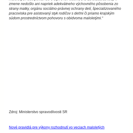
zmene nedošlo ani napriek adekvátneho výchovného pôsobenia zo
strany matky, orgánu sociálno-právnej ochrany detí, špecializovaného
pracoviska pre asistovaný styk rodičov s deťmi či priamo krajským
súdom prostredníctvom pohovoru s obidvoma maloletými.“
Zdroj: Ministerstvo spravodlivosti SR
Nové pravidlá pre výkony rozhodnutí vo veciach maloletých