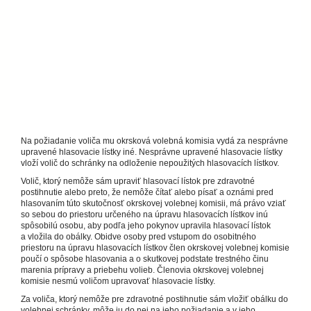
Na požiadanie voliča mu okrsková volebná komisia vydá za nesprávne
upravené hlasovacie lístky iné. Nesprávne upravené hlasovacie lístky
vloží volič do schránky na odloženie nepoužitých hlasovacích lístkov.
Volič, ktorý nemôže sám upraviť hlasovací lístok pre zdravotné
postihnutie alebo preto, že nemôže čítať alebo písať a oznámi pred
hlasovaním túto skutočnosť okrskovej volebnej komisii, má právo vziať
so sebou do priestoru určeného na úpravu hlasovacích lístkov inú
spôsobilú osobu, aby podľa jeho pokynov upravila hlasovací lístok
a vložila do obálky. Obidve osoby pred vstupom do osobitného
priestoru na úpravu hlasovacích lístkov člen okrskovej volebnej komisie
poučí o spôsobe hlasovania a o skutkovej podstate trestného činu
marenia prípravy a priebehu volieb. Členovia okrskovej volebnej
komisie nesmú voličom upravovať hlasovacie lístky.
Za voliča, ktorý nemôže pre zdravotné postihnutie sám vložiť obálku do
volebnej schránky, môže ju do nej na jeho požiadanie a v jeho