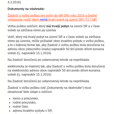
4.3.2016).
Dokumenty na stiahnutie:
Žiadosť o voľbu poštou pre voľby do NR SRv roku 2016 a čestné
vyhlásenie (volič, ktorý
nemá
trvalý pobyt na území SR) (72,7 kB)
Voľba poštou voličom, ktorý
má trvalý pobyt
na území SR a v čase
volieb sa zdržiava mimo jej územia
Volič, ktorý má trvalý pobyt na území SR a v čase volieb sa zdržiava
mimo jej územia, môže požiadať obec trvalého pobytu o voľbu poštou,
a to v listinnej forme tak, aby žiadosť o voľbu poštou bola doručená na
adresu obce (obecného úradu) najneskôr 50 dní predo dňom konania
volieb (t.j. najneskôr 15.1.2016)
Na žiadosť doručenú po ustanovenej lehote sa neprihliada.
elektronicky (e-mailom) tak, aby žiadosť o voľbu poštou bola doručená
na elektronickú adresu obce najneskôr 50 dní predo dňom konania
volieb (t.j. najneskôr 15.1.2016).
Na žiadosť doručenú po ustanovenej lehote sa neprihliada.
Žiadosť o voľbu poštou (viď „Dokumenty na stiahnutie“) musí
obsahovať tieto údaje o voličovi:
meno a priezvisko,
rodné priezvisko,
rodné číslo,
adresu trvalého pobytu v SR,