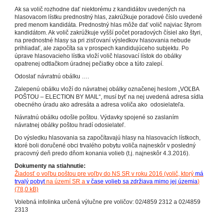
Ak sa volič rozhodne dať niektorému z kandidátov uvedených na
hlasovacom lístku prednostný hlas, zakrúžkuje poradové číslo uvedené
pred menom kandidáta. Prednostný hlas môže dať volič najviac štyrom
kandidátom. Ak volič zakrúžkuje vyšší počet poradových čísiel ako štyri,
na prednostné hlasy sa pri zisťovaní výsledkov hlasovania nebude
prihliadať, ale započíta sa v prospech kandidujúceho subjektu. Po
úprave hlasovacieho lístka vloží volič hlasovací lístok do obálky
opatrenej odtlačkom úradnej pečiatky obce a túto zalepí.
Odoslať návratnú obálku ….
Zalepenú obálku vloží do návratnej obálky označenej heslom „VOĽBA
POŠTOU – ELECTION BY MAIL“, musí byť na nej uvedená adresa sídla
obecného úradu ako adresáta a adresa voliča ako odosielateľa.
Návratnú obálku odošle poštou. Výdavky spojené so zaslaním
návratnej obálky poštou hradí odosielateľ.
Do výsledku hlasovania sa započítavajú hlasy na hlasovacích lístkoch,
ktoré boli doručené obci trvalého pobytu voliča najneskôr v posledný
pracovný deň predo dňom konania volieb (t.j. najneskôr 4.3.2016).
Dokumenty na stiahnutie:
Žiadosť o voľbu poštou pre voľby do NS SR v roku 2016 (volič, ktorý
má
trvalý pobyt
na území SR a
v čase volieb sa zdržiava mimo jej územia
)
(78,0 kB)
Volebná infolinka určená výlučne pre voličov: 02/4859 2312 a 02/4859
2313