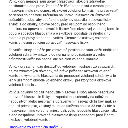
Volič, ktorý nemôže sám upraviť hlasovací lístok pre zdravotné
postihnutie alebo preto, že nemôže čítať alebo písať a oznámi pred
hlasovaním túto skutočnosť okrskovej volebnej komisii, má právo vziať
so sebou do priestoru určeného na úpravu hlasovacích lístkov inú
spôsobilú osobu, aby podľa jeho pokynov upravila hlasovací lístok
a vložila do obálky. Obidve osoby pred vstupom do osobitného
priestoru na úpravu hlasovacích lístkov člen okrskovej volebnej komisie
poučí o spôsobe hlasovania a o skutkovej podstate trestného činu
marenia prípravy a priebehu volieb. Členovia okrskovej volebnej
komisie nesmú voličom upravovať hlasovacie lístky.
Za voliča, ktorý nemôže pre zdravotné postihnutie sám vložiť obálku do
volebnej schránky, môže ju do nej na jeho požiadanie a v jeho
prítomnosti vložiť iná osoba, ale nie člen volebnej komisie.
Volič, ktorý sa nemôže dostaviť do volebnej miestnosti zo závažných,
najmä zdravotných dôvodov, má právo požiadať okrskovú volebnú
komisiu o vykonanie hlasovania do prenosnej volebnej schránky, a to
len v územnom obvode volebného okrsku, pre ktorý bola okrsková
volebná komisia zriadená.
Volič je povinný odložiť nepoužité hlasovacie lístky alebo nesprávne
upravené hlasovacie lístky do zapečatenej schránky na odloženie
nepoužitých alebo nesprávne upravených hlasovacích lístkov, inak sa
dopustí priestupku, za ktorý mu bude uložená pokuta 33 eur. Ak ide o
hlasovanie mimo volebnej miestnosti, volič nepoužité hlasovacie lístky
alebo nesprávne upravené hlasovacie lístky znehodnotí pred členmi
okrskovej volebnej komisie.
Hlasovanie zo zahraničia (poštou)