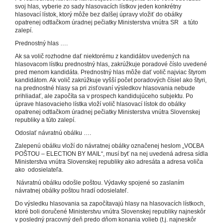
svoj hlas, vyberie zo sady hlasovacích lístkov jeden konkrétny
hlasovací lístok, ktorý môže bez ďalšej úpravy vložiť do obálky
opatrenej odtlačkom úradnej pečiatky Ministerstva vnútra SR a túto
zalepí.
Prednostný hlas ….
Ak sa volič rozhodne dať niektorému z kandidátov uvedených na
hlasovacom lístku prednostný hlas, zakrúžkuje poradové číslo uvedené
pred menom kandidáta. Prednostný hlas môže dať volič najviac štyrom
kandidátom. Ak volič zakrúžkuje vyšší počet poradových čísiel ako štyri,
na prednostné hlasy sa pri zisťovaní výsledkov hlasovania nebude
prihliadať, ale započíta sa v prospech kandidujúceho subjektu. Po
úprave hlasovacieho lístka vloží volič hlasovací lístok do obálky
opatrenej odtlačkom úradnej pečiatky Ministerstva vnútra Slovenskej
republiky a túto zalepí.
Odoslať návratnú obálku ….
Zalepenú obálku vloží do návratnej obálky označenej heslom „VOĽBA
POŠTOU – ELECTION BY MAIL“, musí byť na nej uvedená adresa sídla
Ministerstva vnútra Slovenskej republiky ako adresáta a adresa voliča
ako odosielateľa.
Návratnú obálku odošle poštou. Výdavky spojené so zaslaním
návratnej obálky poštou hradí odosielateľ.
Do výsledku hlasovania sa započítavajú hlasy na hlasovacích lístkoch,
ktoré boli doručené Ministerstvu vnútra Slovenskej republiky najneskôr
v posledný pracovný deň predo dňom konania volieb (t.j. najneskôr