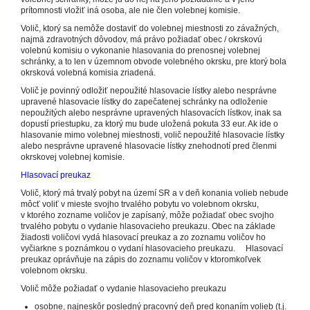
prítomnosti vložiť iná osoba, ale nie člen volebnej komisie.
Volič, ktorý sa nemôže dostaviť do volebnej miestnosti zo závažných,
najmä zdravotných dôvodov, má právo požiadať obec / okrskovú
volebnú komisiu o vykonanie hlasovania do prenosnej volebnej
schránky, a to len v územnom obvode volebného okrsku, pre ktorý bola
okrsková volebná komisia zriadená.
Volič je povinný odložiť nepoužité hlasovacie lístky alebo nesprávne
upravené hlasovacie lístky do zapečatenej schránky na odloženie
nepoužitých alebo nesprávne upravených hlasovacích lístkov, inak sa
dopustí priestupku, za ktorý mu bude uložená pokuta 33 eur. Ak ide o
hlasovanie mimo volebnej miestnosti, volič nepoužité hlasovacie lístky
alebo nesprávne upravené hlasovacie lístky znehodnotí pred členmi
okrskovej volebnej komisie.
Hlasovací preukaz
Volič, ktorý má trvalý pobyt na území SR a v deň konania volieb nebude
môcť voliť v mieste svojho trvalého pobytu vo volebnom okrsku,
v ktorého zozname voličov je zapísaný, môže požiadať obec svojho
trvalého pobytu o vydanie hlasovacieho preukazu. Obec na základe
žiadosti voličovi vydá hlasovací preukaz a zo zoznamu voličov ho
vyčiarkne s poznámkou o vydaní hlasovacieho preukazu. Hlasovací
preukaz oprávňuje na zápis do zoznamu voličov v ktoromkoľvek
volebnom okrsku.
Volič môže požiadať o vydanie hlasovacieho preukazu
osobne, najneskôr posledný pracovný deň pred konaním volieb (t.j.