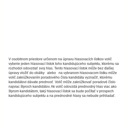
V osobitnom priestore určenom na úpravu hlasovacích lístkov volič
vyberie jeden hlasovací lístok toho kandidujúceho subjektu, ktorému sa
rozhodol odovzdať svoj hlas. Tento hlasovací lístok môže bez ďalšej
úpravy vložiť do obálky alebo na vybranom hlasovacom lístku môže
volič zakrúžkovaním poradového čísla kandidáta vyznačiť, ktorému
kandidátovi dávate prednosť. Volič môže zakrúžkovať poradové číslo
najviac štyroch kandidátov. Ak volič odovzdá prednostný hlas viac ako
štyrom kandidátom, taký hlasovací lístok sa bude počítať v prospech
kandidujúceho subjektu a na prednostné hlasy sa nebude prihliadať.