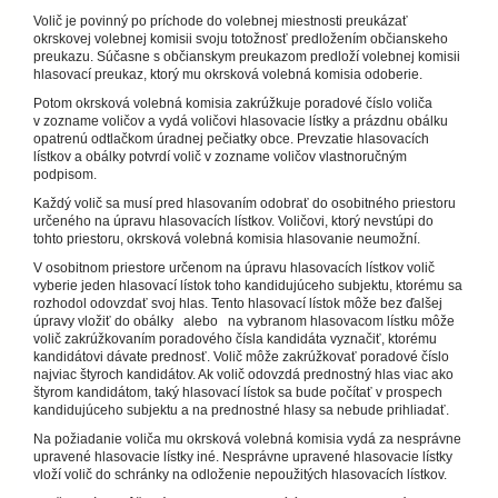
Volič je povinný po príchode do volebnej miestnosti preukázať
okrskovej volebnej komisii svoju totožnosť predložením občianskeho
preukazu. Súčasne s občianskym preukazom predloží volebnej komisii
hlasovací preukaz, ktorý mu okrsková volebná komisia odoberie.
Potom okrsková volebná komisia zakrúžkuje poradové číslo voliča
v zozname voličov a vydá voličovi hlasovacie lístky a prázdnu obálku
opatrenú odtlačkom úradnej pečiatky obce. Prevzatie hlasovacích
lístkov a obálky potvrdí volič v zozname voličov vlastnoručným
podpisom.
Každý volič sa musí pred hlasovaním odobrať do osobitného priestoru
určeného na úpravu hlasovacích lístkov. Voličovi, ktorý nevstúpi do
tohto priestoru, okrsková volebná komisia hlasovanie neumožní.
V osobitnom priestore určenom na úpravu hlasovacích lístkov volič
vyberie jeden hlasovací lístok toho kandidujúceho subjektu, ktorému sa
rozhodol odovzdať svoj hlas. Tento hlasovací lístok môže bez ďalšej
úpravy vložiť do obálky alebo na vybranom hlasovacom lístku môže
volič zakrúžkovaním poradového čísla kandidáta vyznačiť, ktorému
kandidátovi dávate prednosť. Volič môže zakrúžkovať poradové číslo
najviac štyroch kandidátov. Ak volič odovzdá prednostný hlas viac ako
štyrom kandidátom, taký hlasovací lístok sa bude počítať v prospech
kandidujúceho subjektu a na prednostné hlasy sa nebude prihliadať.
Na požiadanie voliča mu okrsková volebná komisia vydá za nesprávne
upravené hlasovacie lístky iné. Nesprávne upravené hlasovacie lístky
vloží volič do schránky na odloženie nepoužitých hlasovacích lístkov.