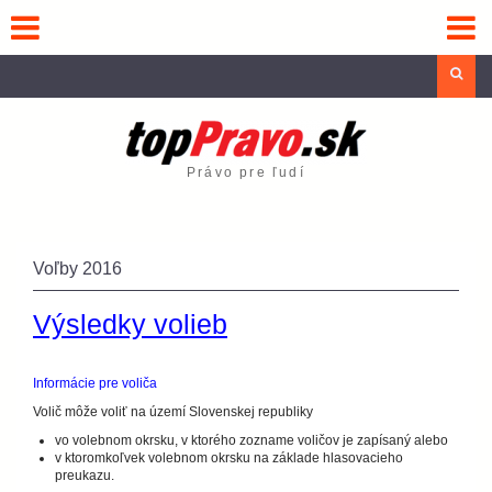
Skip
to
content
Sea
Právo pre ľudí
Voľby 2016
Výsledky volieb
Informácie pre voliča
Volič môže voliť na území Slovenskej republiky
vo volebnom okrsku, v ktorého zozname voličov je zapísaný alebo
v ktoromkoľvek volebnom okrsku na základe hlasovacieho
preukazu.