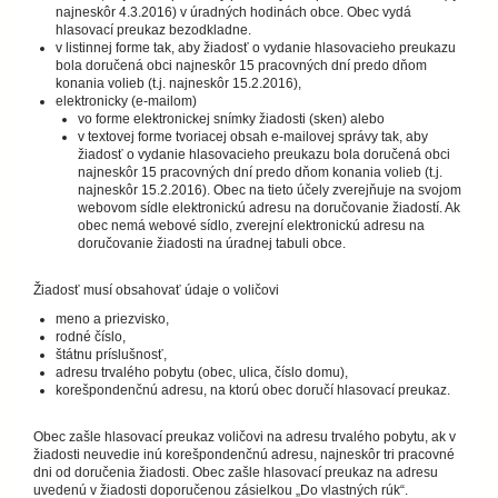
najneskôr 4.3.2016) v úradných hodinách obce. Obec vydá
hlasovací preukaz bezodkladne.
v listinnej forme tak, aby žiadosť o vydanie hlasovacieho preukazu
bola doručená obci najneskôr 15 pracovných dní predo dňom
konania volieb (t.j. najneskôr 15.2.2016),
elektronicky (e-mailom)
vo forme elektronickej snímky žiadosti (sken) alebo
v textovej forme tvoriacej obsah e-mailovej správy tak, aby
žiadosť o vydanie hlasovacieho preukazu bola doručená obci
najneskôr 15 pracovných dní predo dňom konania volieb (t.j.
najneskôr 15.2.2016). Obec na tieto účely zverejňuje na svojom
webovom sídle elektronickú adresu na doručovanie žiadostí. Ak
obec nemá webové sídlo, zverejní elektronickú adresu na
doručovanie žiadosti na úradnej tabuli obce.
Žiadosť musí obsahovať údaje o voličovi
meno a priezvisko,
rodné číslo,
štátnu príslušnosť,
adresu trvalého pobytu (obec, ulica, číslo domu),
korešpondenčnú adresu, na ktorú obec doručí hlasovací preukaz.
Obec zašle hlasovací preukaz voličovi na adresu trvalého pobytu, ak v
žiadosti neuvedie inú korešpondenčnú adresu, najneskôr tri pracovné
dni od doručenia žiadosti. Obec zašle hlasovací preukaz na adresu
uvedenú v žiadosti doporučenou zásielkou „Do vlastných rúk“.