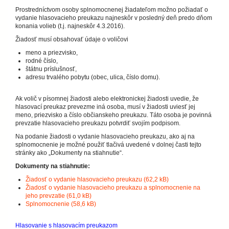
Prostredníctvom osoby splnomocnenej žiadateľom možno požiadať o
vydanie hlasovacieho preukazu najneskôr v posledný deň predo dňom
konania volieb (t.j. najneskôr 4.3.2016).
Žiadosť musí obsahovať údaje o voličovi
meno a priezvisko,
rodné číslo,
štátnu príslušnosť,
adresu trvalého pobytu (obec, ulica, číslo domu).
Ak volič v písomnej žiadosti alebo elektronickej žiadosti uvedie, že
hlasovací preukaz prevezme iná osoba, musí v žiadosti uviesť jej
meno, priezvisko a číslo občianskeho preukazu. Táto osoba je povinná
prevzatie hlasovacieho preukazu potvrdiť svojím podpisom.
Na podanie žiadosti o vydanie hlasovacieho preukazu, ako aj na
splnomocnenie je možné použiť tlačivá uvedené v dolnej časti tejto
stránky ako „Dokumenty na stiahnutie“.
Dokumenty na stiahnutie:
Žiadosť o vydanie hlasovacieho preukazu (62,2 kB)
Žiadosť o vydanie hlasovacieho preukazu a splnomocnenie na
jeho prevzatie (61,0 kB)
Splnomocnenie (58,6 kB)
Hlasovanie s hlasovacím preukazom