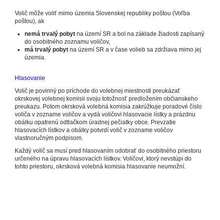
Volič môže voliť mimo územia Slovenskej republiky poštou (Voľba
poštou), ak
nemá trvalý pobyt
na území SR a bol na základe žiadosti zapísaný
do osobitného zoznamu voličov,
má trvalý pobyt
na území SR a v čase volieb sa zdržiava mimo jej
územia.
Hlasovanie
Volič je povinný po príchode do volebnej miestnosti preukázať
okrskovej volebnej komisii svoju totožnosť predložením občianskeho
preukazu. Potom okrsková volebná komisia zakrúžkuje poradové číslo
voliča v zozname voličov a vydá voličovi hlasovacie lístky a prázdnu
obálku opatrenú odtlačkom úradnej pečiatky obce. Prevzatie
hlasovacích lístkov a obálky potvrdí volič v zozname voličov
vlastnoručným podpisom.
Každý volič sa musí pred hlasovaním odobrať do osobitného priestoru
určeného na úpravu hlasovacích lístkov. Voličovi, ktorý nevstúpi do
tohto priestoru, okrsková volebná komisia hlasovanie neumožní.