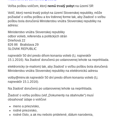
Voľba poštou voličom, ktorý
nemá trvalý pobyt
na území SR
Volič, ktorý nemá trvalý pobyt na území Slovenskej republiky, môže
požiadať o voľbu poštou a tov listinnej forme tak, aby žiadosť o voľbu
poštou bola doručená Ministerstvu vnútra Slovenskej republiky na
adresu:
Ministerstvo vnútra Slovenskej republiky
odbor volieb, referenda a politických strán
Drieňová 22
826 86 Bratislava 29
SLOVAK REPUBLIC
najneskôr 50 dní predo dňom konania volieb (t.j. najneskôr
15.1.2016). Na žiadosť doručenú po ustanovenej lehote sa neprihliada.
elektronicky (e-mailom) tak, aby žiadosť o voľbu poštou bola doručená
Ministerstvu vnútra Slovenskej republiky na elektronickú adresu
volby@minv.sk najneskôr 50 dní predo dňom konania volieb (t.j.
najneskôr 15.1.2016).
Na žiadosť doručenú po ustanovenej lehote sa neprihliada.
Žiadosť o voľbu poštou (viď „Dokumenty na stiahnutie“) musí
obsahovať údaje o voličovi
meno a priezvisko,
rodné priezvisko,
rodné číslo, a ak mu nebolo pridelené, dátum narodenia,