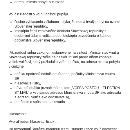
adresu miesta pobytu v cudzine.
Volič k žiadosti o voľbu poštou pripája
čestné vyhlásenie v štátnom jazyku, že nemá trvalý pobyt na území
Slovenskej republiky,
fotokópiu časti cestovného dokladu Slovenskej republiky s
osobnými údajmi voliča alebo fotokópiu osvedčenia o štátnom
občianstve Slovenskej republiky.
Ak žiadosť spĺňa zákonom ustanovené náležitosti, Ministerstvo vnútra
Slovenskej republiky zašle najneskôr 35 dní predo dňom konania
volieb voličovi, ktorý požiadal o voľbu poštou, na adresu miesta pobytu
v cudzine
obálku opatrenú odtlačkom úradnej pečiatky Ministerstva vnútra
SR,
hlasovacie lístky,
návratnú obálku (označenú heslom „VOĽBA POŠTOU – ELECTION
BY MAIL“ a vypísanou adresou Ministerstva vnútra SR ako adresáta
a adresou voliča ako odosielateľa),
poučenie o spôsobe hlasovania.
Hlasovanie
Vybrať jeden hlasovací lístok ….
Po rozhodnutí, ktorému kandidujúcemu subjektu chce volič odovzdať