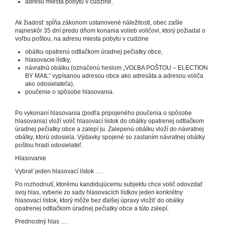
adresu miesta pobytu v cudzine.
Ak žiadosť spĺňa zákonom ustanovené náležitosti, obec zašle
najneskôr 35 dní predo dňom konania volieb voličovi, ktorý požiadal o
voľbu poštou, na adresu miesta pobytu v cudzine
obálku opatrenú odtlačkom úradnej pečiatky obce,
hlasovacie lístky,
návratnú obálku (označenú heslom „VOĽBA POŠTOU – ELECTION
BY MAIL“ vypísanou adresou obce ako adresáta a adresou voliča
ako odosielateľa),
poučenie o spôsobe hlasovania.
Po vykonaní hlasovania (podľa pripojeného poučenia o spôsobe
hlasovania) vloží volič hlasovací lístok do obálky opatrenej odtlačkom
úradnej pečiatky obce a zalepí ju. Zalepenú obálku vloží do návratnej
obálky, ktorú odosiela. Výdavky spojené so zaslaním návratnej obálky
poštou hradí odosielateľ.
Hlasovanie
Vybrať jeden hlasovací lístok ….
Po rozhodnutí, ktorému kandidujúcemu subjektu chce volič odovzdať
svoj hlas, vyberie zo sady hlasovacích lístkov jeden konkrétny
hlasovací lístok, ktorý môže bez ďalšej úpravy vložiť do obálky
opatrenej odtlačkom úradnej pečiatky obce a túto zalepí.
Prednostný hlas ….