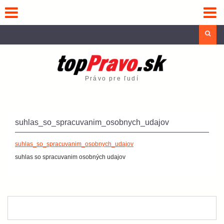
Skip
to
content
Sea
Právo pre ľudí
suhlas_so_spracuvanim_osobnych_udajov
suhlas_so_spracuvanim_osobnych_udajov
suhlas so spracuvanim osobných udajov