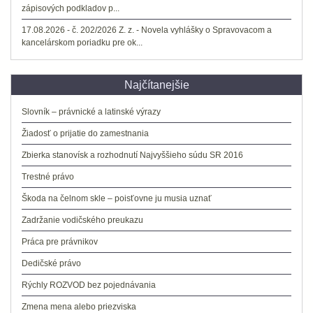
zápisových podkladov p...
17.08.2026 - č. 202/2026 Z. z. - Novela vyhlášky o Spravovacom a
kancelárskom poriadku pre ok...
Najčítanejšie
Slovník – právnické a latinské výrazy
Žiadosť o prijatie do zamestnania
Zbierka stanovísk a rozhodnutí Najvyššieho súdu SR 2016
Trestné právo
Škoda na čelnom skle – poisťovne ju musia uznať
Zadržanie vodičského preukazu
Práca pre právnikov
Dedičské právo
Rýchly ROZVOD bez pojednávania
Zmena mena alebo priezviska