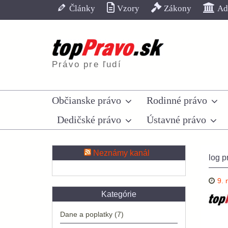
Skip
Články
Vzory
Zákony
Adr
to
content
Právo pre ľudí
Občianske právo
Rodinné právo
Dedičské právo
Ústavné právo
Neznámy kanál
log pr
9.
Kategórie
Dane a poplatky
(7)