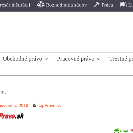
esár inštitúcií
Rozhodnutia súdov
Práca
Li
Obchodné právo
Pracovné právo
Trestné p
int
 novembra 2019
topPravo.sk