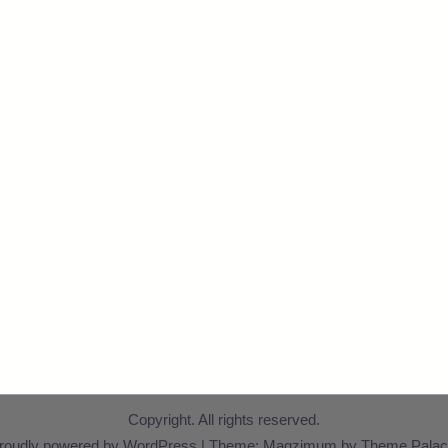
Copyright. All rights reserved.
roudly powered by WordPress
|
Theme: Magzimum by
Theme Palac