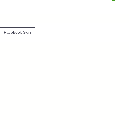
igácia
Facebook Skin
nku