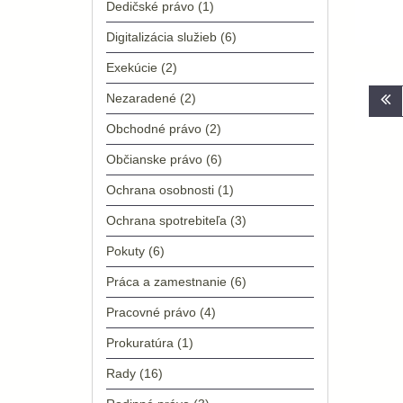
Dedičské právo
(1)
Digitalizácia služieb
(6)
Exekúcie
(2)
Nav
Nezaradené
(2)
v
Obchodné právo
(2)
člá
Občianske právo
(6)
Ochrana osobnosti
(1)
Ochrana spotrebiteľa
(3)
Pokuty
(6)
Práca a zamestnanie
(6)
Pracovné právo
(4)
Prokuratúra
(1)
Rady
(16)