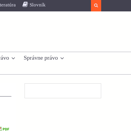
teratúra
Slovník
Search
rávo
Správne právo