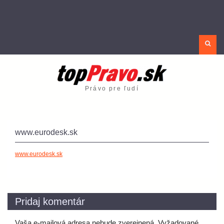
Sea
Právo pre ľudí
www.eurodesk.sk
www.eurodesk.sk
Pridaj komentár
Vaša e-mailová adresa nebude zverejnená.
Vyžadované