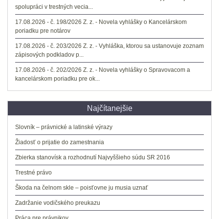
spolupráci v trestných vecia...
17.08.2026 - č. 198/2026 Z. z. - Novela vyhlášky o Kancelárskom
poriadku pre notárov
17.08.2026 - č. 203/2026 Z. z. - Vyhláška, ktorou sa ustanovuje zoznam
zápisových podkladov p...
17.08.2026 - č. 202/2026 Z. z. - Novela vyhlášky o Spravovacom a
kancelárskom poriadku pre ok...
Najčítanejšie
Slovník – právnické a latinské výrazy
Žiadosť o prijatie do zamestnania
Zbierka stanovísk a rozhodnutí Najvyššieho súdu SR 2016
Trestné právo
Škoda na čelnom skle – poisťovne ju musia uznať
Zadržanie vodičského preukazu
Práca pre právnikov