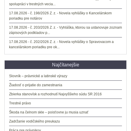
spolupráci v trestných vecia...
17.08.2026 - č. 198/2026 Z. z. - Novela vyhlášky o Kancelárskom
poriadku pre notárov
17.08.2026 - č. 203/2026 Z. z. - Vyhláška, ktorou sa ustanovuje zoznam
zápisových podkladov p...
17.08.2026 - č. 202/2026 Z. z. - Novela vyhlášky o Spravovacom a
kancelárskom poriadku pre ok...
Najčítanejšie
Slovník – právnické a latinské výrazy
Žiadosť o prijatie do zamestnania
Zbierka stanovísk a rozhodnutí Najvyššieho súdu SR 2016
Trestné právo
Škoda na čelnom skle – poisťovne ju musia uznať
Zadržanie vodičského preukazu
Práca pre právnikov