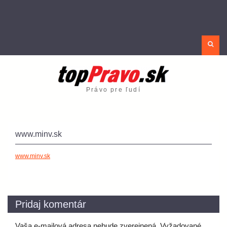
Sea
Právo pre ľudí
www.minv.sk
www.minv.sk
Pridaj komentár
Vaša e-mailová adresa nebude zverejnená.
Vyžadované