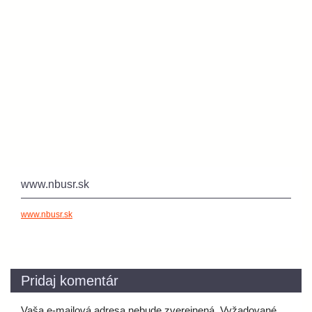
www.nbusr.sk
www.nbusr.sk
Pridaj komentár
Vaša e-mailová adresa nebude zverejnená.
Vyžadované