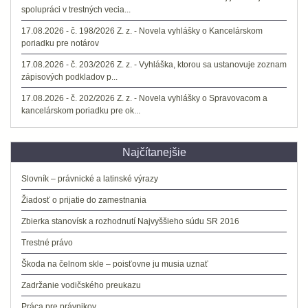
spolupráci v trestných vecia...
17.08.2026 - č. 198/2026 Z. z. - Novela vyhlášky o Kancelárskom
poriadku pre notárov
17.08.2026 - č. 203/2026 Z. z. - Vyhláška, ktorou sa ustanovuje zoznam
zápisových podkladov p...
17.08.2026 - č. 202/2026 Z. z. - Novela vyhlášky o Spravovacom a
kancelárskom poriadku pre ok...
Najčítanejšie
Slovník – právnické a latinské výrazy
Žiadosť o prijatie do zamestnania
Zbierka stanovísk a rozhodnutí Najvyššieho súdu SR 2016
Trestné právo
Škoda na čelnom skle – poisťovne ju musia uznať
Zadržanie vodičského preukazu
Práca pre právnikov