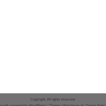
Copyright. All rights reserved.
roudly powered by WordPress
|
Theme: Magzimum by
Theme Palac