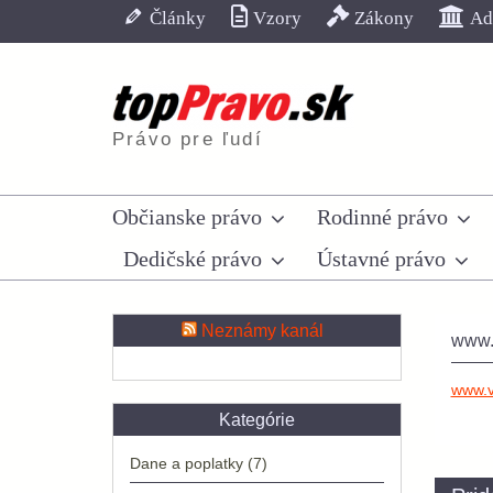
Skip
Články
Vzory
Zákony
Adr
to
content
Právo pre ľudí
Občianske právo
Rodinné právo
Dedičské právo
Ústavné právo
Neznámy kanál
www.v
www.vi
Kategórie
Dane a poplatky
(7)