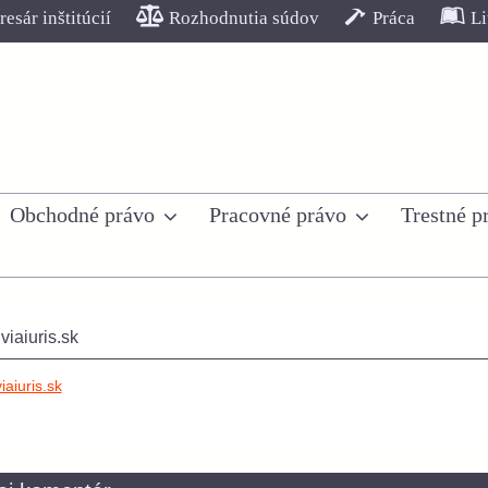
esár inštitúcií
Rozhodnutia súdov
Práca
Li
Obchodné právo
Pracovné právo
Trestné p
iaiuris.sk
aiuris.sk