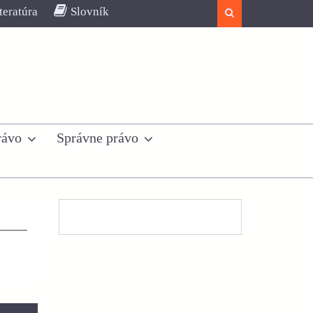
teratúra
Slovník
Search
rávo
Správne právo