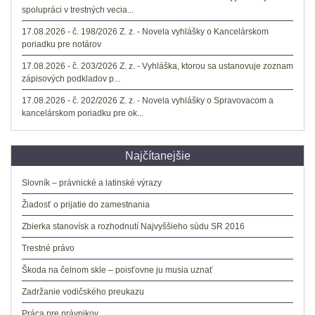
spolupráci v trestných vecia...
17.08.2026 - č. 198/2026 Z. z. - Novela vyhlášky o Kancelárskom
poriadku pre notárov
17.08.2026 - č. 203/2026 Z. z. - Vyhláška, ktorou sa ustanovuje zoznam
zápisových podkladov p...
17.08.2026 - č. 202/2026 Z. z. - Novela vyhlášky o Spravovacom a
kancelárskom poriadku pre ok...
Najčítanejšie
Slovník – právnické a latinské výrazy
Žiadosť o prijatie do zamestnania
Zbierka stanovísk a rozhodnutí Najvyššieho súdu SR 2016
Trestné právo
Škoda na čelnom skle – poisťovne ju musia uznať
Zadržanie vodičského preukazu
Práca pre právnikov