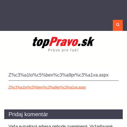
Sea
Právo pre ľudí
Z%c3%a1lo%c5%ben%c3%a9pr%c3%a1va.aspx
Z%c3%a1lo%c5%ben%c3%a9pr%c3%a1va.aspx
Pridaj komentár
Vaša e-mailová adresa nebude zverejnená.
Vyžadované