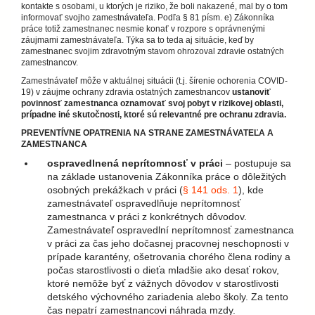
kontakte s osobami, u ktorých je riziko, že boli nakazené, mal by o tom
informovať svojho zamestnávateľa. Podľa § 81 písm. e) Zákonníka
práce totiž zamestnanec nesmie konať v rozpore s oprávnenými
záujmami zamestnávateľa. Týka sa to teda aj situácie, keď by
zamestnanec svojim zdravotným stavom ohrozoval zdravie ostatných
zamestnancov.
Zamestnávateľ môže v aktuálnej situácii (t.j. šírenie ochorenia COVID-
19) v záujme ochrany zdravia ostatných zamestnancov
ustanoviť
povinnosť zamestnanca oznamovať svoj pobyt v rizikovej oblasti,
prípadne iné skutočnosti, ktoré sú relevantné pre ochranu zdravia.
PREVENTÍVNE OPATRENIA NA STRANE ZAMESTNÁVATEĽA A
ZAMESTNANCA
ospravedlnená neprítomnosť v práci
– postupuje sa
na základe ustanovenia Zákonníka práce o dôležitých
osobných prekážkach v práci (
§ 141 ods. 1
), kde
zamestnávateľ ospravedlňuje neprítomnosť
zamestnanca v práci z konkrétnych dôvodov.
Zamestnávateľ ospravedlní neprítomnosť zamestnanca
v práci za čas jeho dočasnej pracovnej neschopnosti v
prípade karantény, ošetrovania chorého člena rodiny a
počas starostlivosti o dieťa mladšie ako desať rokov,
ktoré nemôže byť z vážnych dôvodov v starostlivosti
detského výchovného zariadenia alebo školy. Za tento
čas nepatrí zamestnancovi náhrada mzdy.