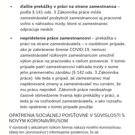
ďalšie prekážky v práci na strane zamestnanca
–
podľa § 141 ods. 3 Zákonníka práce môže
zamestnávateľ poskytnúť zamestnancovi aj pracovné
voľno s náhradou mzdy, ktoré si zamestnanec
odpracuje neskôr.
nepridelenie práce zamestnancovi
– prekážka v
práci na strane zamestnávateľa – v osobitnom prípade,
ako je zabránenie šírenie COVID-19, nemusí
zamestnávateľ rizikovým zamestnancom umožniť
výkon práce na pracovisku s cieľom prevencie. V tomto
prípade patrí zamestnancovi náhrada mzdy v sume
jeho priemerného zárobku (§ 142 ods. 3 Zákonníka
práce). Ide teda o prípad, ak zamestnanec mal
naplánované zmeny a zamestnávateľ mu oznámi, že
mu prácu nepridelí. Zákonník práce neobsahuje
časové obmedzenie trvania tejto prekážky v práci, a
teda je na rozhodnutí zamestnávateľa, v ako rozsahu
toto opatrenie v tomto prípade použije.
OPATRENIA SOCIÁLNEJ POISŤOVNE V SÚVISLOSTI S
NOVÝM KORONAVÍRUSOM
V súvislosti s aktuálnym rizikom šírenia nákazy nového koronavírusu
(ďalej len „koronavírus“) informujeme poistencov, že ak