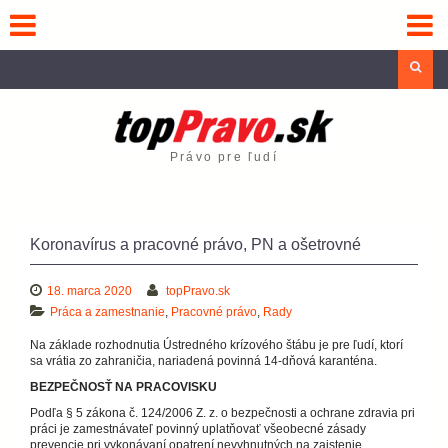
Skip
to
content
Sea
Právo pre ľudí
Koronavírus a pracovné právo, PN a ošetrovné
18. marca 2020
topPravo.sk
Práca a zamestnanie
,
Pracovné právo
,
Rady
Na základe rozhodnutia Ústredného krízového štábu je pre ľudí, ktorí
sa vrátia zo zahraničia, nariadená povinná 14-dňová karanténa.
BEZPEČNOSŤ NA PRACOVISKU
Podľa § 5 zákona č. 124/2006 Z. z. o bezpečnosti a ochrane zdravia pri
práci je zamestnávateľ povinný uplatňovať všeobecné zásady
prevencie pri vykonávaní opatrení nevyhnutných na zaistenie