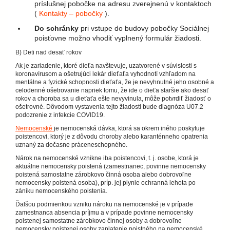
príslušnej pobočke na adresu zverejnenú v kontaktoch
(
Kontakty – pobočky
).
Do schránky
pri vstupe do budovy pobočky Sociálnej
poisťovne možno vhodiť vyplnený formulár žiadosti.
B) Deti nad desať rokov
Ak je zariadenie, ktoré dieťa navštevuje, uzatvorené v súvislosti s
koronavírusom a ošetrujúci lekár dieťaťa vyhodnotí vzhľadom na
mentálne a fyzické schopnosti dieťaťa, že je nevyhnutné jeho osobné a
celodenné ošetrovanie napriek tomu, že ide o dieťa staršie ako desať
rokov a choroba sa u dieťaťa ešte nevyvinula, môže potvrdiť žiadosť o
ošetrovné. Dôvodom vystavenia tejto žiadosti bude diagnóza U07.2
podozrenie z infekcie COVID19.
Nemocenské
je nemocenská dávka, ktorá sa okrem iného poskytuje
poistencovi, ktorý je z dôvodu choroby alebo karanténneho opatrenia
uznaný za dočasne práceneschopného.
Nárok na nemocenské vznikne iba poistencovi, t. j. osobe, ktorá je
aktuálne nemocensky poistená (zamestnanec, povinne nemocensky
poistená samostatne zárobkovo činná osoba alebo dobrovoľne
nemocensky poistená osoba), príp. jej plynie ochranná lehota po
zániku nemocenského poistenia.
Ďalšou podmienkou vzniku nároku na nemocenské je v prípade
zamestnanca absencia príjmu a v prípade povinne nemocensky
poistenej samostatne zárobkovo činnej osoby a dobrovoľne
nemocensky poistenej osoby zaplatenie poistného na nemocenské