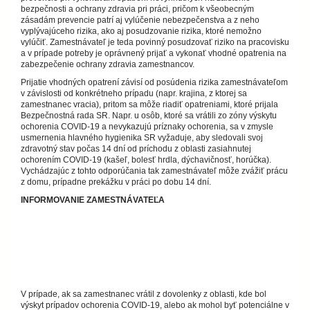
bezpečnosti a ochrany zdravia pri práci, pričom k všeobecným
zásadám prevencie patrí aj vylúčenie nebezpečenstva a z neho
vyplývajúceho rizika, ako aj posudzovanie rizika, ktoré nemožno
vylúčiť. Zamestnávateľ je teda povinný posudzovať riziko na pracovisku
a v prípade potreby je oprávnený prijať a vykonať vhodné opatrenia na
zabezpečenie ochrany zdravia zamestnancov.
Prijatie vhodných opatrení závisí od posúdenia rizika zamestnávateľom
v závislosti od konkrétneho prípadu (napr. krajina, z ktorej sa
zamestnanec vracia), pritom sa môže riadiť opatreniami, ktoré prijala
Bezpečnostná rada SR. Napr. u osôb, ktoré sa vrátili zo zóny výskytu
ochorenia COVID-19 a nevykazujú príznaky ochorenia, sa v zmysle
usmernenia hlavného hygienika SR vyžaduje, aby sledovali svoj
zdravotný stav počas 14 dní od príchodu z oblasti zasiahnutej
ochorením COVID-19 (kašeľ, bolesť hrdla, dýchavičnosť, horúčka).
Vychádzajúc z tohto odporúčania tak zamestnávateľ môže zvážiť prácu
z domu, prípadne prekážku v práci po dobu 14 dní.
INFORMOVANIE ZAMESTNÁVATEĽA
V prípade, ak sa zamestnanec vrátil z dovolenky z oblasti, kde bol
výskyt prípadov ochorenia COVID-19, alebo ak mohol byť potenciálne v