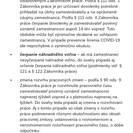
ustanovených Zákonníkom práce. Podľa § 111 ods. 1
Zákonníka práce je pri určovaní dovolenky potrebné
prihliadať na úlohy zamestnávateľa a na oprávnené
záujmy zamestnanca. Podľa § 111 ods. 4 Zákonníka
práce čerpanie dovolenky je zamestnávateľ povinný
oznámiť zamestnancovi aspoň 14 dní vopred. Toto
obdobie môže byť výnimočne skrátené so súhlasom
zamestnanca. V prípade prevencie šírenia COVID-19
ide nepochybne o výnimočnú situáciu.
čerpanie náhradného voľna
– ak má zamestnanec
nevyčerpané náhradné voľno, do úvahy pripadá aj
určenie čerpania náhradného voľna (podmienky viď. §
121 a § 122 Zákonníka práce).
zmena rozvrhu pracovných zmien – podľa § 90 ods. 9
Zákonníka práce je rozvrhnutie pracovného času
zamestnávateľ povinný oznámiť zamestnancovi
najmenej týždeň vopred a s platnosťou najmenej na
týždeň. Do úvahy teda pripadá aj zmena v rozvrhovaní
práce. Aj v tomto prípade sú však zmeny v rozvrhu
práce podmienené rôznymi skutočnosťami ako obsah
pracovnej zmluvy, ustanovenia o rovnomernom a
nerovnomernom rozvrhovaní pracovného času, o dobe
odpočinku.