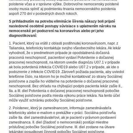
poistenie včas a v správne výške. Dobrovoľne nemocensky poistené
osoby musia splniť aj podmienku trvania nemocenského poistenia
aspoň 270 dní v posledných dvoch rokoch.
S prihliadnutím na potrebu eliminácie šírenia nákazy boli prijaté
nasledovné osobitné postupy súvisiace s uplatnením nároku na
nemocenské pri podozrení na koronavírus alebo pri jeho
diagnostikovaní:
1. Pacient, ktorý sa vrátil z oblasti postihnutej koronavírusom, napr. z
Talianska, telefonicky kontaktuje svojho všeobecného lekára. Ak lekár
vyhodnotí, že v predmetnom prípade je opodstatnená dočasná
pracovná neschopnosť, pacientovi vystaví Potvrdenie o dočasnej
pracovnej neschopnosti, na ktorom uvedie diagnózu U07.1 v prípade
ak bola potvrdená infekcia COVID19 alebo U07.2 v prípade, ak ide o
podozrenie z infekcie COVID19. Zároveň požiada pacienta, aby uviedol
telefónne číslo, na ktorom ho je možné kontaktovať zo strany Sociálnej
poisťovne a zapíše ho viditeľne na potvrdenie o dočasnej pracovnej
neschopnosti. Bez ohľadu na chýbajúci podpis pacienta lekár zašle II.,
IIa. a III. diel Potvrdenia o dočasnej pracovnej neschopnosti pobočke
Sociálnej poisťovne podľa miesta výkonu práce lekára. Na tento účel
môže využiť schránku pobočky Sociálnej poisťovne.
2. Poistenec, ktorý je zamestnancom, informuje zamestnávateľa
telefonicky alebo e-mailom o prekážke v práci. Sociálna poisťovňa
zašle IIa. diel zamestnávateľovi, ak je pacient v právnom postavení
zamestnanca. II. diel (žiadosť o nemocenské) postúpi miestne
príslušnej pobočke Sociálnej poisťovne. III. diel zostane na útvare
lekárskej posudkovej činnosti pobočky Sociálnej poisťovne.