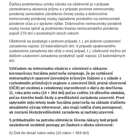
Ďalšou podmienkou vzniku nároku na ošetrovné je v prípade
zamestnanca absencia príjmu a v prípade povinne nemocensky
poistenej samostatne zárobkovo činnej osoby a dobrovoľne
nemocensky poistenej osoby zaplatenie poistného na nemocenské
poistenie včas a v správne výške. Dobrovoľne nemocensky poistené
osoby musia splniť aj podmienku trvania nemocenského poistenia
aspoň 270 dní v posledných dvoch rokoch.
Ošetrovné sa poskytuje v jednom prípade, t. j. pri jednom uzatvorení
zariadenia najviac 10 kalendárnych dní. V prípade opakovaného
uzatvorenia zariadenia ide vždy o nový prípad, t. j. ošetrovné možno pri
ďalšom uzatvorení zariadenia poskytnúť opäť najviac 10 kalendárnych
dní.
Vzhľadom na mimoriadnu situáciu v súvislosti s nákazou
koronavírusu Sociálna poisťovňa oznamuje, že po vyhlásení
mimoriadnych opatrení ústredným krízovým štábom a v súlade s
rozhodnutím príslušných orgánov o zatvorení škôl, prizná ošetrovné
(OČR) pri osobnej a celodennej starostlivosti o dieťa do dovŕšenia
11. roku jeho veku (10 + 364 dní) počas celého 14-dňového obdobia,
počas ktorého budú školy a predškolské zariadenia uzavreté. Pred
uplynutím tejto lehoty bude Sociálna poisťovňa na základe ďalšieho
aktuálneho vývoja informovať, ako majú rodičia ďalej postupovať,
ak zostanú školy/predškolské zariadenia aj naďalej uzavreté.
S prihliadnutím na potrebu eliminácie šírenia nákazy boli prijaté
nasledovné osobitné postupy pri žiadosti o dávku ošetrovné:
A) Deti do desať rokov veku (10 rokov + 364 dní)