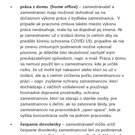
práca z domu (home office)
– zamestnávateľ a
zamestnanec majú možnosť dohodnúť sa na
dočasnom výkone práce z bydliska zamestnanca.. V
prípade ak pracovná zmluva takéto miesto výkonu
práce neobsahuje, mala by sa dojednať jej zmena. Ak
je zamestnanec už v izolácii doma (s cieľom aby sa
predišlo šíreniu ochorenia COVID-19), prípadne ak nie
je zmenu zmluvných podmienok možné vykonať
písomne, je dôležité túto skutočnosť zachytiť iným
preukázateľným spôsobom, napr. e-mail. Práca z domu
sa nemusí použiť len u zamestnancov, kde je určité
riziko, že už mohli byť nakazení alebo ktorí sú už v
izolácii, ale aj s cieľom zníženia počtu zamestnancov v
práci – napr. zvýšenie ochrany zamestnancov, ktorí
dochádzajú z väčších vzdialeností a používajú
hromadné dopravné prostriedky, ochrana
zamestnancov, ktorí sa starajú o staršie osoby, pre
zamestnancov s deťmi, ak sú zatvorené školy, pre
zamestnancov na pracoviskách „open space“, kde je
vyššia koncentrácia osôb na jednom pracovisku.
čerpanie dovolenky
– zamestnávateľ môže určiť
čerpanie dovolenky zamestnancovi len za podmienok