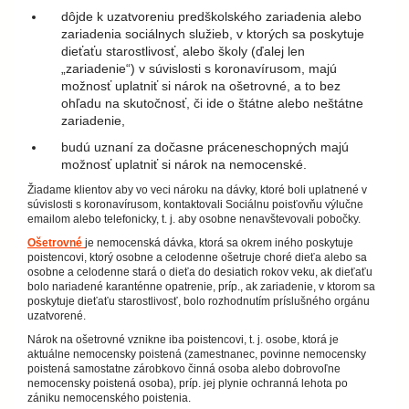
dôjde k uzatvoreniu predškolského zariadenia alebo
zariadenia sociálnych služieb, v ktorých sa poskytuje
dieťaťu starostlivosť, alebo školy (ďalej len
„zariadenie“) v súvislosti s koronavírusom, majú
možnosť uplatniť si nárok na ošetrovné, a to bez
ohľadu na skutočnosť, či ide o štátne alebo neštátne
zariadenie,
budú uznaní za dočasne práceneschopných majú
možnosť uplatniť si nárok na nemocenské.
Žiadame klientov aby vo veci nároku na dávky, ktoré boli uplatnené v
súvislosti s koronavírusom, kontaktovali Sociálnu poisťovňu výlučne
emailom alebo telefonicky, t. j. aby osobne nenavštevovali pobočky.
Ošetrovné
je nemocenská dávka, ktorá sa okrem iného poskytuje
poistencovi, ktorý osobne a celodenne ošetruje choré dieťa alebo sa
osobne a celodenne stará o dieťa do desiatich rokov veku, ak dieťaťu
bolo nariadené karanténne opatrenie, príp., ak zariadenie, v ktorom sa
poskytuje dieťaťu starostlivosť, bolo rozhodnutím príslušného orgánu
uzatvorené.
Nárok na ošetrovné vznikne iba poistencovi, t. j. osobe, ktorá je
aktuálne nemocensky poistená (zamestnanec, povinne nemocensky
poistená samostatne zárobkovo činná osoba alebo dobrovoľne
nemocensky poistená osoba), príp. jej plynie ochranná lehota po
zániku nemocenského poistenia.