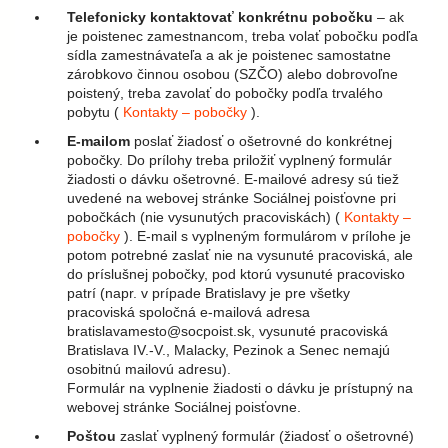
Telefonicky kontaktovať konkrétnu pobočku
– ak
je poistenec zamestnancom, treba volať pobočku podľa
sídla zamestnávateľa a ak je poistenec samostatne
zárobkovo činnou osobou (SZČO) alebo dobrovoľne
poistený, treba zavolať do pobočky podľa trvalého
pobytu (
Kontakty – pobočky
).
E-mailom
poslať žiadosť o ošetrovné do konkrétnej
pobočky. Do prílohy treba priložiť vyplnený formulár
žiadosti o dávku ošetrovné. E-mailové adresy sú tiež
uvedené na webovej stránke Sociálnej poisťovne pri
pobočkách (nie vysunutých pracoviskách) (
Kontakty –
pobočky
). E-mail s vyplneným formulárom v prílohe je
potom potrebné zaslať nie na vysunuté pracoviská, ale
do príslušnej pobočky, pod ktorú vysunuté pracovisko
patrí (napr. v prípade Bratislavy je pre všetky
pracoviská spoločná e-mailová adresa
bratislavamesto@socpoist.sk, vysunuté pracoviská
Bratislava IV.-V., Malacky, Pezinok a Senec nemajú
osobitnú mailovú adresu).
Formulár na vyplnenie žiadosti o dávku je prístupný na
webovej stránke Sociálnej poisťovne.
Poštou
zaslať vyplnený formulár (žiadosť o ošetrovné)