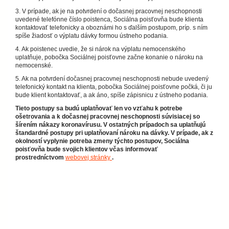
3. V prípade, ak je na potvrdení o dočasnej pracovnej neschopnosti
uvedené telefónne číslo poistenca, Sociálna poisťovňa bude klienta
kontaktovať telefonicky a oboznámi ho s ďalším postupom, príp. s ním
spíše žiadosť o výplatu dávky formou ústneho podania.
4. Ak poistenec uvedie, že si nárok na výplatu nemocenského
uplatňuje, pobočka Sociálnej poisťovne začne konanie o nároku na
nemocenské.
5. Ak na potvrdení dočasnej pracovnej neschopnosti nebude uvedený
telefonický kontakt na klienta, pobočka Sociálnej poisťovne počká, či ju
bude klient kontaktovať, a ak áno, spíše zápisnicu z ústneho podania.
Tieto postupy sa budú uplatňovať len vo vzťahu k potrebe
ošetrovania a k dočasnej pracovnej neschopnosti súvisiacej so
šírením nákazy koronavírusu. V ostatných prípadoch sa uplatňujú
štandardné postupy pri uplatňovaní nároku na dávky. V prípade, ak z
okolností vyplynie potreba zmeny týchto postupov, Sociálna
poisťovňa bude svojich klientov včas informovať
prostredníctvom
webovej stránky
.