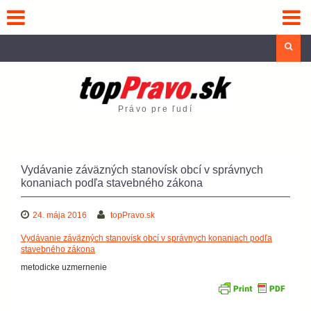
Skip
to
content
Sea
Právo pre ľudí
Vydávanie záväzných stanovísk obcí v správnych
konaniach podľa stavebného zákona
24. mája 2016
topPravo.sk
Vydávanie záväzných stanovísk obcí v správnych konaniach podľa
stavebného zákona
metodicke uzmernenie