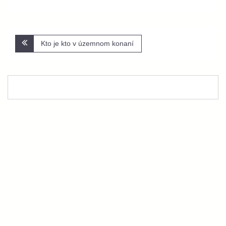
Navigácia
Kto je kto v územnom konaní
v
článku