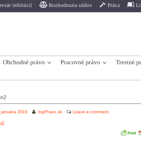
esár inštitúcií
Rozhodnutia súdov
Práca
Li
Obchodné právo
Pracovné právo
Trestné p
in2
 januára 2016
topPravo.sk
Leave a comment
in2