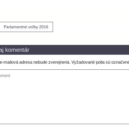
igácia
Parlamentné voľby 2016
nku
aj komentár
e-mailová adresa nebude zverejnená.
Vyžadované polia sú označen