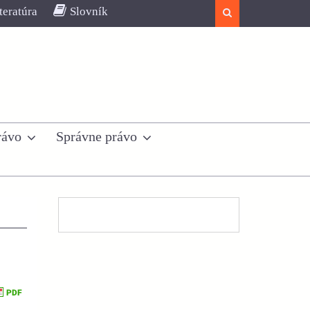
teratúra
Slovník
Search
rávo
Správne právo