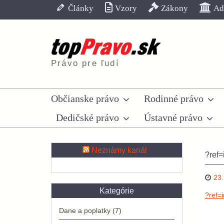
Skip
Články
Vzory
Zákony
Adr
to
content
Právo pre ľudí
Občianske právo
Rodinné právo
Dedičské právo
Ústavné právo
Neznámy kanál
?ref=
23.
Kategórie
?ref=
Dane a poplatky
(7)