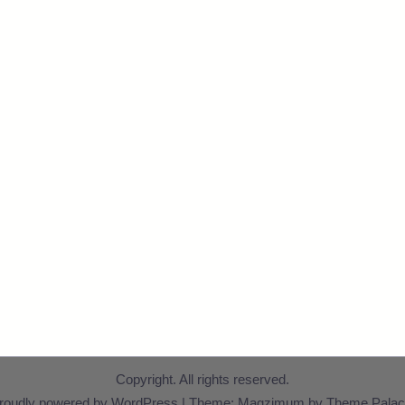
Copyright. All rights reserved.
roudly powered by WordPress
|
Theme: Magzimum by
Theme Palac