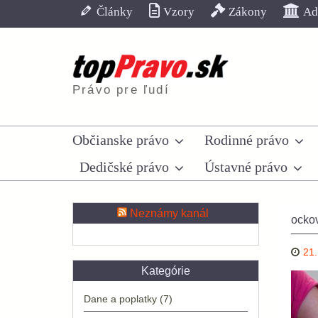
Skip
Články
Vzory
Zákony
Adr
to
content
Právo pre ľudí
Občianske právo
Rodinné právo
Dedičské právo
Ústavné právo
Neznámy kanál
ocko
21.
Kategórie
Dane a poplatky
(7)