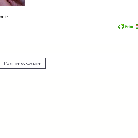
anie
igácia
Povinné očkovanie
nku