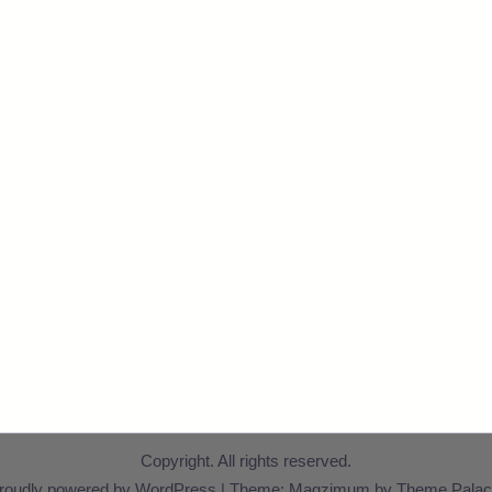
Copyright. All rights reserved.
roudly powered by WordPress
|
Theme: Magzimum by
Theme Palac