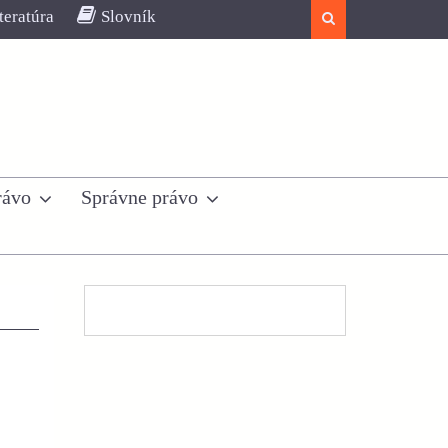
teratúra
Slovník
Search
rávo
Správne právo