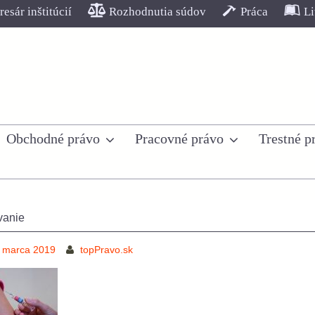
esár inštitúcií
Rozhodnutia súdov
Práca
Li
Obchodné právo
Pracovné právo
Trestné p
vanie
 marca 2019
topPravo.sk