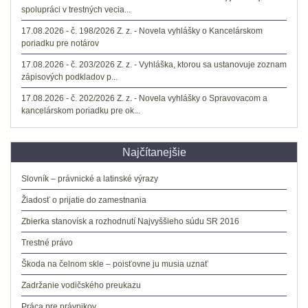
spolupráci v trestných vecia...
17.08.2026 - č. 198/2026 Z. z. - Novela vyhlášky o Kancelárskom
poriadku pre notárov
17.08.2026 - č. 203/2026 Z. z. - Vyhláška, ktorou sa ustanovuje zoznam
zápisových podkladov p...
17.08.2026 - č. 202/2026 Z. z. - Novela vyhlášky o Spravovacom a
kancelárskom poriadku pre ok...
Najčítanejšie
Slovník – právnické a latinské výrazy
Žiadosť o prijatie do zamestnania
Zbierka stanovísk a rozhodnutí Najvyššieho súdu SR 2016
Trestné právo
Škoda na čelnom skle – poisťovne ju musia uznať
Zadržanie vodičského preukazu
Práca pre právnikov