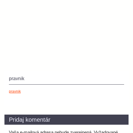
pravnik
pravnik
Pridaj komentár
Vaša e-mailová adresa nebude zverejnená.
Vyžadované