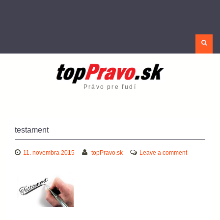
Sea
Právo pre ľudí
testament
11. novembra 2015
topPravo.sk
Leave a comment