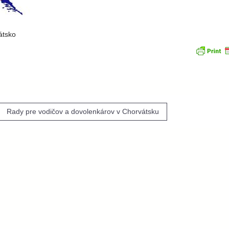
átsko
igácia
Rady pre vodičov a dovolenkárov v Chorvátsku
nku