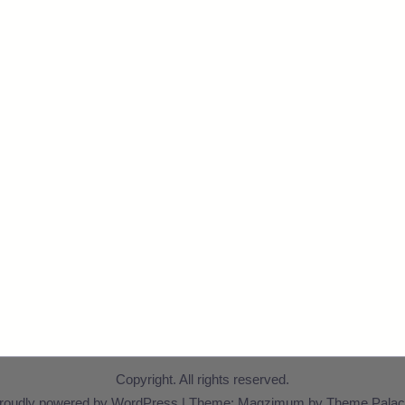
Copyright. All rights reserved.
roudly powered by WordPress
|
Theme: Magzimum by
Theme Palac