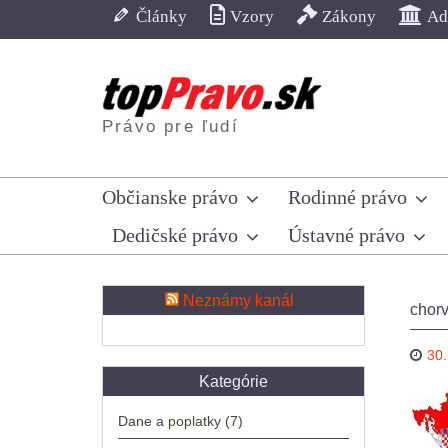
Skip
Články
Vzory
Zákony
Adr
to
content
Právo pre ľudí
Občianske právo
Rodinné právo
Dedičské právo
Ústavné právo
Neznámy kanál
chorv
30.
Kategórie
Dane a poplatky
(7)