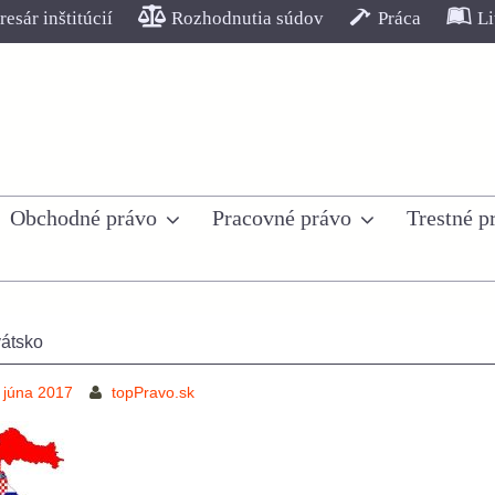
esár inštitúcií
Rozhodnutia súdov
Práca
Li
Obchodné právo
Pracovné právo
Trestné p
átsko
 júna 2017
topPravo.sk