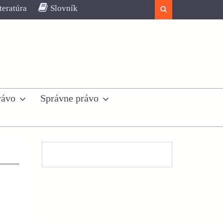
teratúra
Slovník
Search
rávo
Správne právo