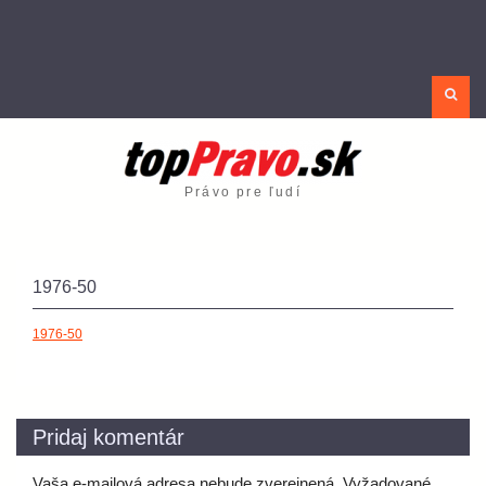
Sea
Právo pre ľudí
1976-50
1976-50
Pridaj komentár
Vaša e-mailová adresa nebude zverejnená.
Vyžadované