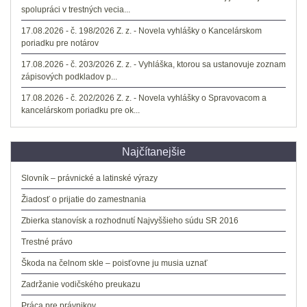
spolupráci v trestných vecia...
17.08.2026 - č. 198/2026 Z. z. - Novela vyhlášky o Kancelárskom
poriadku pre notárov
17.08.2026 - č. 203/2026 Z. z. - Vyhláška, ktorou sa ustanovuje zoznam
zápisových podkladov p...
17.08.2026 - č. 202/2026 Z. z. - Novela vyhlášky o Spravovacom a
kancelárskom poriadku pre ok...
Najčítanejšie
Slovník – právnické a latinské výrazy
Žiadosť o prijatie do zamestnania
Zbierka stanovísk a rozhodnutí Najvyššieho súdu SR 2016
Trestné právo
Škoda na čelnom skle – poisťovne ju musia uznať
Zadržanie vodičského preukazu
Práca pre právnikov