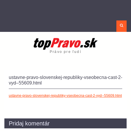
Sea
Právo pre ľudí
ustavne-pravo-slovenskej-republiky-vseobecna-cast-2-
vyd–55609.html
ustavne-pravo-slovenskej-republiky-vseobecna-cast-2-vyd--55609.html
Pridaj komentár