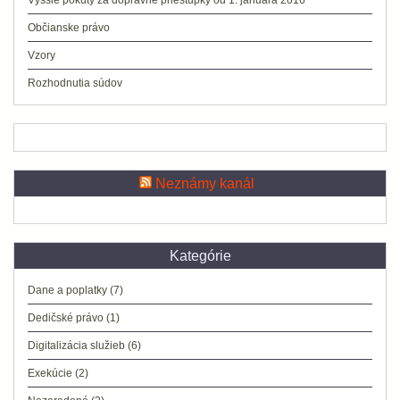
Vyššie pokuty za dopravné priestupky od 1. januára 2016
Občianske právo
Vzory
Rozhodnutia súdov
Neznámy kanál
Kategórie
Dane a poplatky
(7)
Dedičské právo
(1)
Digitalizácia služieb
(6)
Exekúcie
(2)