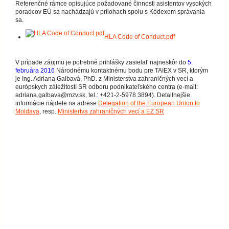
Referenčné rámce opisujúce požadované činnosti asistentov vysokých
poradcov EÚ sa nachádzajú v prílohach spolu s Kódexom správania
sa.
HLA Code of Conduct.pdf
V prípade záujmu je potrebné prihlášky zasielať najneskôr do
5.
februára 2016
Národnému kontaktnému bodu pre TAIEX v SR, ktorým
je Ing. Adriana Galbavá, PhD. z Ministerstva zahraničných vecí a
európskych záležitostí SR odboru podnikateľského centra (e-mail:
adriana.galbava@mzv.sk, tel.: +421-2-5978 3894). Detailnejšie
informácie nájdete na adrese
Delegation of the European Union to
Moldava
, resp.
Ministertva zahraničných vecí a EZ SR