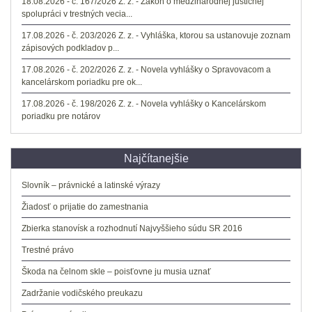
18.08.2026 - č. 167/2026 Z. z. - Zákon o medzinárodnej justičnej
spolupráci v trestných vecia...
17.08.2026 - č. 203/2026 Z. z. - Vyhláška, ktorou sa ustanovuje zoznam
zápisových podkladov p...
17.08.2026 - č. 202/2026 Z. z. - Novela vyhlášky o Spravovacom a
kancelárskom poriadku pre ok...
17.08.2026 - č. 198/2026 Z. z. - Novela vyhlášky o Kancelárskom
poriadku pre notárov
Najčítanejšie
Slovník – právnické a latinské výrazy
Žiadosť o prijatie do zamestnania
Zbierka stanovísk a rozhodnutí Najvyššieho súdu SR 2016
Trestné právo
Škoda na čelnom skle – poisťovne ju musia uznať
Zadržanie vodičského preukazu