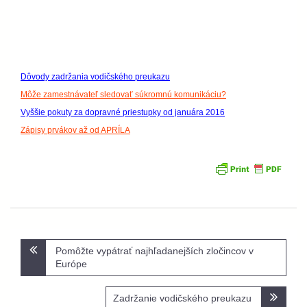
Dôvody zadržania vodičského preukazu
Môže zamestnávateľ sledovať súkromnú komunikáciu?
Vyššie pokuty za dopravné priestupky od januára 2016
Zápisy prvákov až od APRÍLA
Navigácia
Pomôžte vypátrať najhľadanejších zločincov v
v
Európe
článku
Zadržanie vodičského preukazu