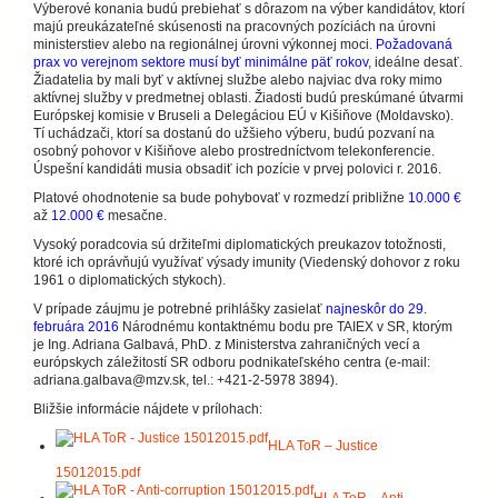
Výberové konania budú prebiehať s dôrazom na výber kandidátov, ktorí
majú preukázateľné skúsenosti na pracovných pozíciách na úrovni
ministerstiev alebo na regionálnej úrovni výkonnej moci.
Požadovaná
prax vo verejnom sektore musí byť minimálne päť rokov
, ideálne desať.
Žiadatelia by mali byť v aktívnej službe alebo najviac dva roky mimo
aktívnej služby v predmetnej oblasti. Žiadosti budú preskúmané útvarmi
Európskej komisie v Bruseli a Delegáciou EÚ v Kišiňove (Moldavsko).
Tí uchádzači, ktorí sa dostanú do užšieho výberu, budú pozvaní na
osobný pohovor v Kišiňove alebo prostredníctvom telekonferencie.
Úspešní kandidáti musia obsadiť ich pozície v prvej polovici r. 2016.
Platové ohodnotenie sa bude pohybovať v rozmedzí približne
10.000 €
až
12.000 €
mesačne.
Vysoký poradcovia sú držiteľmi diplomatických preukazov totožnosti,
ktoré ich oprávňujú využívať výsady imunity (Viedenský dohovor z roku
1961 o diplomatických stykoch).
V prípade záujmu je potrebné prihlášky zasielať
najneskôr do 29.
februára 2016
Národnému kontaktnému bodu pre TAIEX v SR, ktorým
je Ing. Adriana Galbavá, PhD. z Ministerstva zahraničných vecí a
európskych záležitostí SR odboru podnikateľského centra (e-mail:
adriana.galbava@mzv.sk, tel.: +421-2-5978 3894).
Bližšie informácie nájdete v prílohach:
HLA ToR – Justice
15012015.pdf
HLA ToR – Anti-