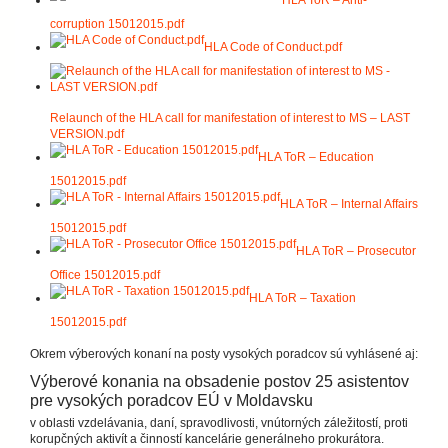
corruption 15012015.pdf
HLA Code of Conduct.pdf
Relaunch of the HLA call for manifestation of interest to MS – LAST
VERSION.pdf
HLA ToR – Education
15012015.pdf
HLA ToR – Internal Affairs
15012015.pdf
HLA ToR – Prosecutor
Office 15012015.pdf
HLA ToR – Taxation
15012015.pdf
Okrem výberových konaní na posty vysokých poradcov sú vyhlásené aj:
Výberové konania na obsadenie postov 25 asistentov
pre vysokých poradcov EÚ v Moldavsku
v oblasti vzdelávania, daní, spravodlivosti, vnútorných záležitostí, proti
korupčných aktivít a činností kancelárie generálneho prokurátora.