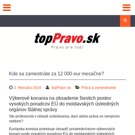
Skip
to
content
Sea
Právo pre ľudí
Kde sa zamestnáte za 12 000 eur mesačne?
2. februára 2016
topPravo.sk
Práca a zamestnanie
Výberové konania na obsadenie šiestich postov
vysokých poradcov EÚ do moldavských ústredných
orgánov štátnej správy
Ste profesionál v oblasti vzdelávania, daní alebo práva vo verejnom
sektore?
Európska komisia potrebuje obsadiť prostredníctvom výberových
konaní posty vysokých poradcov EÚ do moldavských ústredných