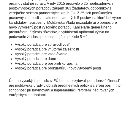
orgánov štátnej správy. V júly 2015 prejavilo o 25 neobsadených
postov vysokých poradcov záujem 363 žiadateľov, odborníkov z
verejného sektora partnerských krajín EÚ. Z 25-tich ponúkaných
pracovných pozícií zostalo neobsadených 5 postov, na ktoré bol výber
kandidátov neúspešný. Moldavská Vláda požiadalo aj o pomoc pre
novo vytvorený post vysokého poradcu Kancelárie generálneho
prokurátora. Z týchto dôvodov je vyhlásená opätovná výzva na
podávanie žiadostí pre nasledujúce pozície 5 + 1:
Vysoký poradca pre spravodlivosť
Vysoký poradca pre vnútorné záležitosti
Vysoký poradca pre vzdelávanie
Vysoký poradca pre dane
Vysoký poradca pre boj proti korupcii a
Vysoký poradca pre prokuratúru (novovytvorený post)
Úlohou vysokých poradcov EÚ bude poskytovať poradenskú činnosť
pre moldavské úrady v oblasti predmetných politík s cieľom posilniť ich
schopnosť pri navrhovaní a implementácii reforiem inšpirovaných
európskymi hodnotami.