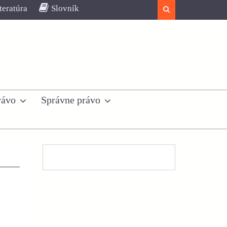
teratúra
Slovník
Search
rávo
Správne právo