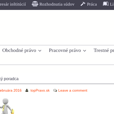
esár inštitúcií
Rozhodnutia súdov
Práca
Li
Obchodné právo
Pracovné právo
Trestné p
ký poradca
februára 2016
topPravo.sk
Leave a comment