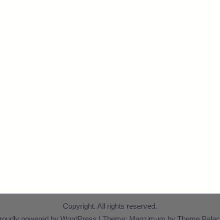
Copyright. All rights reserved.
roudly powered by WordPress
|
Theme: Magzimum by
Theme Palac