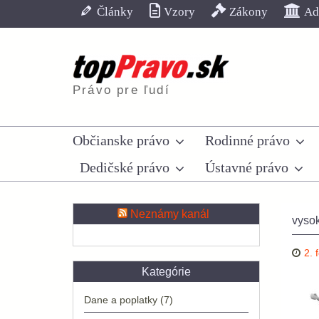
Skip
Články
Vzory
Zákony
Adr
to
content
Právo pre ľudí
Občianske právo
Rodinné právo
Dedičské právo
Ústavné právo
Neznámy kanál
vyso
2. 
Kategórie
Dane a poplatky
(7)