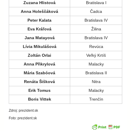
Zuzana Hlistová
Bratislava I
Anna
Hole
ščáková
Čadca
Peter Kalata
Bratislava IV
E
va Kráľová
Žilina
Jana Matayová
Bratislava IV
Lívia Mikulášová
Revúca
Zoltán Orlai
Veľký Krtíš
Anna Přikrylová
Malacky
Mária Szabóová
Bratislava II
Renáta Šišková
Nitra
Erik Tomus
Malacky
Boris Vittek
Trenčín
Zdroj: prezident.sk
Foto: prezident.sk