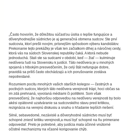
„Často hovorím, že dôležitou súčasťou úsilia o lepšie fungujúce a
dôveryhodnejšie súdnictvo je aj generačná obmena sudcov. Ste prví
sudcovia, ktorí prešli novým, prísnejším spôsobom výberu kandidátov.
Prekonanie tejto prekážky je však len začiatkom dlhej a náročnej cesty,
ktorá vás na súdoch Slovenskej republiky čaká. A ktorá nebude
jednoduchá. Stali ste sa sudcami v období, keď — žiaľ — kulminuje
nedôvera ľudí na Slovensku k justícii. Táto nedôvera je u mnohých
spojená s hlbokým presvedčením, že celý štát nefunguje dobre,
pravidlá sa príliš často obchádzajú a ich porušovanie zostáva
nepotrestané.
Rozumiem pocitu mnohých vašich starších kolegov — čestných a
poctivých sudcov, ktorých táto nedôvera verejnosti trápi, hoci občas sa
im zdá prehnaná, vyvolaná médiami či politikmi. Som však
presvedčený, že najhoršou odpoveďou na nedôveru verejnosti by bolo
akési opätovné uzatváranie sa sudcovského stavu pred kritikou,
rezignácia na verejnú diskusiu a snahu o hľadanie lepších riešení.
Silné, sebavedomé, nezávislé a dôveryhodné súdnictvo musí byť
schopné zniesť kritiku verejnosti,a musí byť schopné na ňu primerane
odpovedať. Preto je potrebné, aby justícia mala účinné vnútorné
očistné mechanizmy na včasné korigovanie chýb.