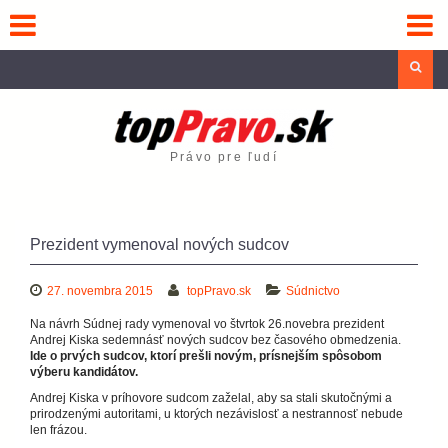
Skip
to
content
Sea
Právo pre ľudí
Prezident vymenoval nových sudcov
27. novembra 2015
topPravo.sk
Súdnictvo
Na návrh Súdnej rady vymenoval vo štvrtok 26.novebra prezident
Andrej Kiska sedemnásť nových sudcov bez časového obmedzenia.
Ide o prvých sudcov, ktorí prešli novým, prísnejším spôsobom
výberu kandidátov.
Andrej Kiska v príhovore sudcom zaželal, aby sa stali skutočnými a
prirodzenými autoritami, u ktorých nezávislosť a nestrannosť nebude
len frázou.