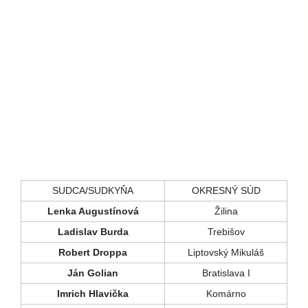
SUDCA/SUDKYŇA
OKRESNÝ SÚD
Lenka Augustínová
Žilina
Ladislav Burda
Trebišov
Robert Droppa
Liptovský Mikuláš
Ján Golian
Bratislava I
Imrich Hlavička
Komárno