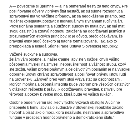
A — povedzme si úprimne — aj na primerané tresty za tieto chyby. Pre
posilňovanie dôvery v právny štát nestačí, ak sú súdne rozhodnutia
spravodlivé iba vo väčšine prípadov, ak sa nedokážeme priamo, bez
falošnej kolegiality, postaviť k individuálnym zlyhaniam ľudí v talári.
Profesionálna solidarita a súdržnosť sudcov by mala byť, ak má mať
svoju ozajstnú a zdravú hodnotu, založená na dodržiavaní jasných a
zrozumiteľných etických princípov.To je dôvod, prečo očakávam, že
pravidlá etiky budú čoskoro aj riadne formalizované. Tak, ako to
predpokladá a ukladá Súdnej rade Ústava Slovenskej republiky.
Vážené sudkyne a sudcovia,
želám vám osobne, aj našej krajine, aby ste v každej chvíli vášho
pôsobenia mysleli na zmysel, neporušiteľnosť a vážnosť sľubu, ktorý
ste zložili. Vašim profesionálnym a celoživotným poslaním je na vysokej
odbornej úrovni chrániť spravodlivosť a posilňovať právnu istotu ľudí
na Slovensku. Zároveň pred vami stojí výzva stať sa osobnosťami,
ktorých morálna a osobná integrita bude vzorom pre všetkých ostatných
v otázkach rešpektu k právu, k dodržiavaniu pravidiel, k zmyslu pre
férovosť a pokory k veľkej moci, ktorá bude vo vašich rukách.
Osobne budem veľmi rád, keď v týchto výzvach obstojíte.A účinne
prispejete k tomu, aby sa o súdnictve v Slovenskej republike začalo
hovoriť a písať ako o moci, ktorá nezávisle, nestranne a spravodlivo
funguje v prospech hodnôt právneho a demokratického štátu.“