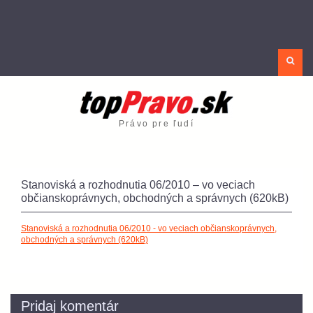
Sea
Právo pre ľudí
Stanoviská a rozhodnutia 06/2010 – vo veciach
občianskoprávnych, obchodných a správnych (620kB)
Stanoviská a rozhodnutia 06/2010 - vo veciach občianskoprávnych,
obchodných a správnych (620kB)
Pridaj komentár