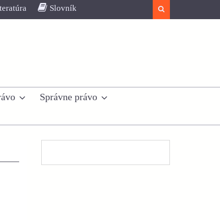
teratúra
Slovník
Search
rávo
Správne právo