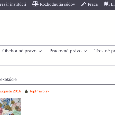
esár inštitúcií
Rozhodnutia súdov
Práca
Li
Obchodné právo
Pracovné právo
Trestné p
 ekekúcie
augusta 2016
topPravo.sk