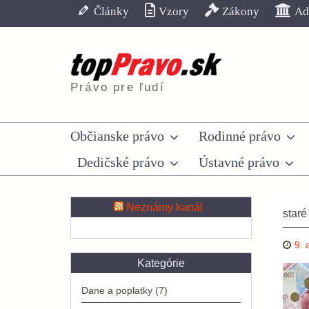
Skip
Články
Vzory
Zákony
Adr
to
content
Právo pre ľudí
Občianske právo
Rodinné právo
Dedičské právo
Ústavné právo
Neznámy kanál
staré
9. 
Kategórie
Dane a poplatky
(7)