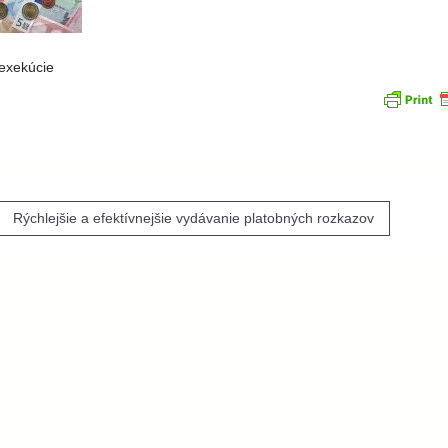
 exekúcie
igácia
Rýchlejšie a efektívnejšie vydávanie platobných rozkazov
nku