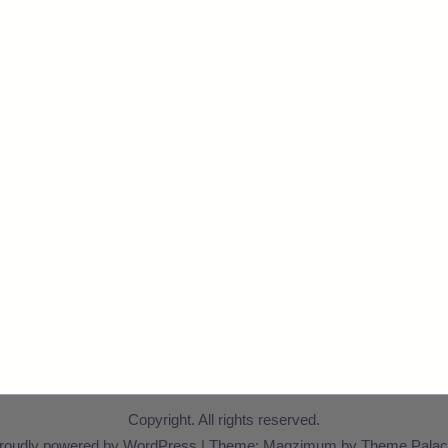
Copyright. All rights reserved.
roudly powered by WordPress
|
Theme: Magzimum by
Theme Palac