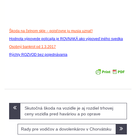
Škoda na čelnom skle – poisťovne ju musia uznať!
Hodnota výpovede policajta je ROVNAKÁ ako výpoveď iného svedka
Osobný bankrot od 1.3.2017
Rýchly ROZVOD bez pojednávania
Navigácia
Skutočná škoda na vozidle je aj rozdiel trhovej
v
ceny vozidla pred haváriou a po oprave
článku
Rady pre vodičov a dovolenkárov v Chorvátsku