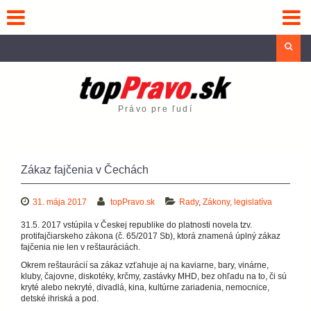
Skip
to
content
Sea
Právo pre ľudí
Zákaz fajčenia v Čechách
31. mája 2017
topPravo.sk
Rady
,
Zákony, legislatíva
31.5. 2017 vstúpila v Českej republike do platnosti novela tzv.
protifajčiarskeho zákona (č. 65/2017 Sb), ktorá znamená úplný zákaz
fajčenia nie len v reštauráciách.
Okrem reštaurácií sa zákaz vzťahuje aj na kaviarne, bary, vinárne,
kluby, čajovne, diskotéky, krčmy, zastávky MHD, bez ohľadu na to, či sú
kryté alebo nekryté, divadlá, kina, kultúrne zariadenia, nemocnice,
detské ihriská a pod.