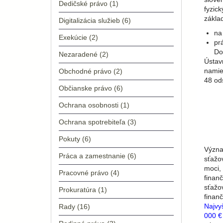
Dedičské právo
(1)
fyzick
zákla
Digitalizácia služieb
(6)
n
Exekúcie
(2)
pr
Do
Nezaradené
(2)
Ústav
namie
Obchodné právo
(2)
48 ods
Občianske právo
(6)
Ochrana osobnosti
(1)
Ochrana spotrebiteľa
(3)
Pokuty
(6)
Význa
Práca a zamestnanie
(6)
sťažo
moci, 
Pracovné právo
(4)
finan
sťažo
Prokuratúra
(1)
finan
Najvy
Rady
(16)
000 €