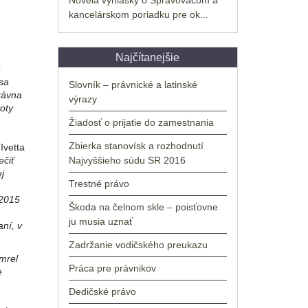
kancelárskom poriadku pre ok...
Najčítanejšie
e
sa
Slovník – právnické a latinské
rávna
výrazy
oty
Žiadosť o prijatie do zamestnania
Zbierka stanovísk a rozhodnutí
Ivetta
ečiť
Najvyššieho súdu SR 2016
j
Trestné právo
 2015
Škoda na čelnom skle – poisťovne
ju musia uznať
ní, v
Zadržanie vodičského preukazu
omrel
Práca pre právnikov
e
Dedičské právo