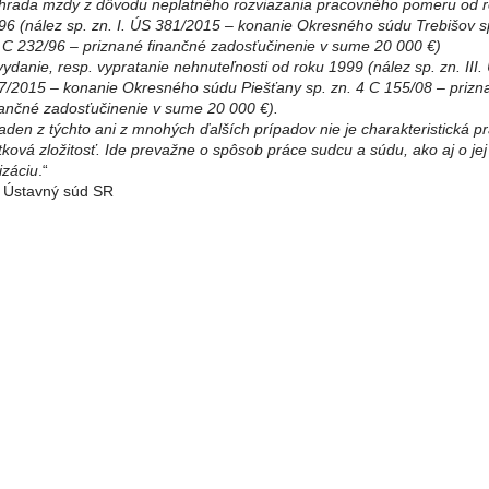
hrada mzdy z dôvodu neplatného rozviazania pracovného pomeru od 
96 (nález sp. zn. I. ÚS 381/2015 – konanie Okresného súdu Trebišov sp
 C 232/96 – priznané finančné zadosťučinenie v sume 20 000 €)
 vydanie, resp. vypratanie nehnuteľnosti od roku 1999 (nález sp. zn. III.
7/2015 – konanie Okresného súdu Piešťany sp. zn. 4 C 155/08 – prizn
nančné zadosťučinenie v sume 20 000 €).
aden z týchto ani z mnohých ďalších prípadov nie je charakteristická p
tková zložitosť. Ide prevažne o spôsob práce sudcu a súdu, ako aj o jej
izáciu
.“
: Ústavný súd SR