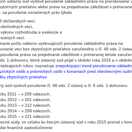
rých ústavný súd vyslovil porušenie základného práva na prerokovanie 
bytočných prieťahov alebo práva na prejednanie záležitosti v primerane
e, sa porušenie označených práv týkalo
9 občianskych vecí,
 obchodných vecí,
 výkonu rozhodnutia a exekúcie a
trestných vecí.
nanie počtu nálezov vyslovujúcich porušenie základného práva na
kovanie veci bez zbytočných prieťahov zaručeného v čl. 48 ods. 2 ústa
 porušenie práva na prejednanie záležitosti v primeranej lehote zaruče
ods. 1 dohovoru, ktoré ústavný súd prijal v období roka 2015 a v obdob
hádzajúcich rokov, naznačuje
znepokojujúci trend porušovania základn
fyzických osôb a právnických osôb v konaniach pred všeobecnými súdm
dku zbytočných prieťahov
.
ý súd vyslovil porušenie čl. 48 ods. 2 ústavy a čl. 6 ods. 1 dohovoru:
roku 2011 – v 209 nálezoch,
roku 2012 – v 201 nálezoch,
roku 2013 – v 212 nálezoch,
roku 2014 – v 258 nálezoch,
roku 2015 – v 221 nálezoch.
ecné súdy, vo vzťahu ku ktorým ústavný súd v roku 2015 priznal v kon
ššie finančné zadosťučinenie: