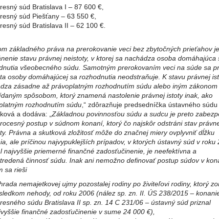
resný súd Bratislava I – 87 600 €,
resný súd Piešťany – 63 550 €,
resný súd Bratislava II – 62 100 €.
om základného práva na prerokovanie veci bez zbytočných prieťahov j
ánenie stavu právnej neistoty, v ktorej sa nachádza osoba domáhajúca 
dnutia všeobecného súdu. Samotným prerokovaním veci na súde sa p
ota osoby domáhajúcej sa rozhodnutia neodstraňuje. K stavu právnej ist
dza zásadne až právoplatným rozhodnutím súdu alebo iným zákonom
ídaným spôsobom, ktorý znamená nastolenie právnej istoty inak, ako
platným rozhodnutím súdu
,“ zdôrazňuje predsedníčka ústavného súdu 
ková a dodáva: „
Základnou povinnosťou súdu a sudcu je preto zabezp
procesný postup v súdnom konaní, ktorý čo najskôr odstráni stav právne
ty. Právna a skutková zložitosť môže do značnej miery ovplyvniť dĺžku
a, ale príčinou najvypuklejších prípadov, v ktorých ústavný súd v roku
l najvyššie priemerné finančné zadosťučinenie, je neefektívna a
tredená činnosť súdu. Inak ani nemožno definovať postup súdov v kona
 sa rieši
hrada nemajetkovej ujmy pozostalej rodiny po živiteľovi rodiny, ktorý z
sledkom nehody, od roku 2006 (nález sp. zn. II. ÚS 238/2015 – konani
resného súdu Bratislava II sp. zn. 14 C 231/06 – ústavný súd priznal
jvyššie finančné zadosťučinenie v sume 24 000 €),