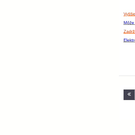
Vyšši
Môže 
Zadrž
Elekt
Nav
v
člá