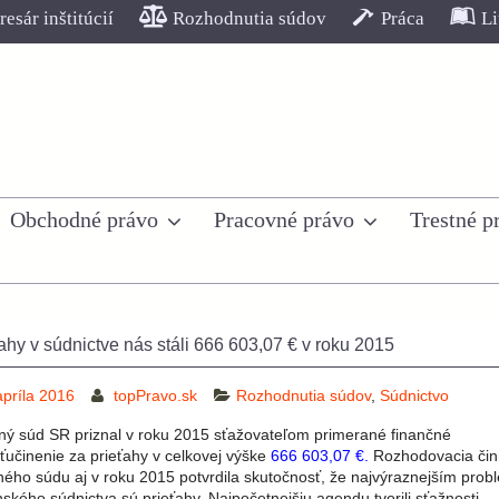
esár inštitúcií
Rozhodnutia súdov
Práca
Li
Obchodné právo
Pracovné právo
Trestné p
ahy v súdnictve nás stáli 666 603,07 € v roku 2015
apríla 2016
topPravo.sk
Rozhodnutia súdov
,
Súdnictvo
ný súd SR priznal v roku 2015 sťažovateľom primerané finančné
ťučinenie za prieťahy v celkovej výške
666 603,07 €.
Rozhodovacia čin
ného súdu aj v roku 2015 potvrdila skutočnosť, že najvýraznejším pro
ského súdnictva sú prieťahy. Najpočetnejšiu agendu tvorili sťažnosti