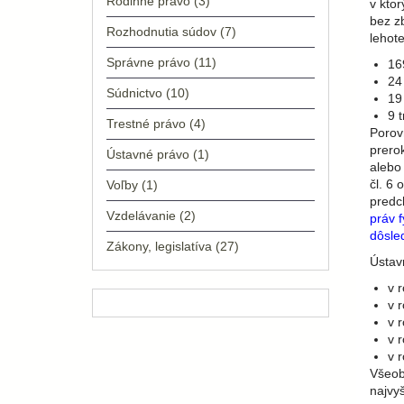
Rodinné právo
(3)
v kto
bez z
Rozhodnutia súdov
(7)
lehot
Správne právo
(11)
16
24
Súdnictvo
(10)
19
9 
Trestné právo
(4)
Porov
prero
Ústavné právo
(1)
alebo
čl. 6 
Voľby
(1)
predc
Vzdelávanie
(2)
práv 
dôsle
Zákony, legislatíva
(27)
Ústavn
v 
v 
v 
v 
v 
Všeob
najvy