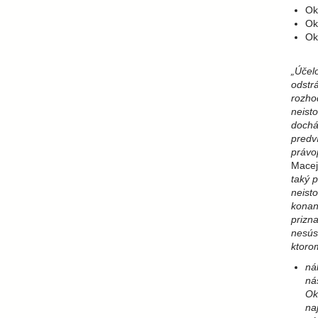
Ok
Ok
Ok
„Účel
odstr
rozho
neist
dochá
predv
právo
Macej
taký 
neisto
konani
prizna
nesús
ktorom
ná
ná
Ok
na