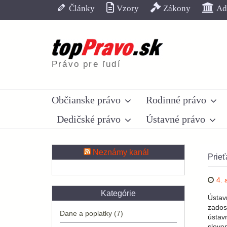
Skip
Články
Vzory
Zákony
Adr
to
content
Právo pre ľudí
Občianske právo
Rodinné právo
Dedičské právo
Ústavné právo
Neznámy kanál
Prieť
4. 
Kategórie
Ústav
zados
Dane a poplatky
(7)
ústav
sloven