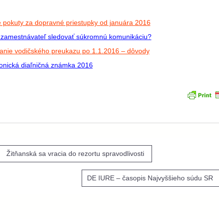
e pokuty za dopravné priestupky od januára 2016
zamestnávateľ sledovať súkromnú komunikáciu?
anie vodičského preukazu po 1.1.2016 – dôvody
ronická diaľničná známka 2016
igácia
Žitňanská sa vracia do rezortu spravodlivosti
DE IURE – časopis Najvyššieho súdu SR
nku