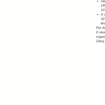
ná
19
10
či
32
fi
Pre ži
či sku
organ
Zdroj