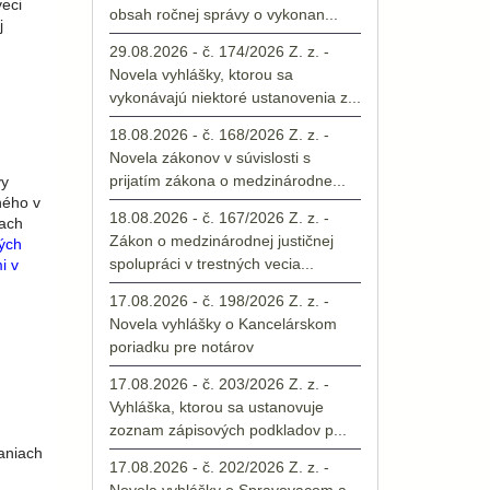
veci
obsah ročnej správy o vykonan...
j
29.08.2026 - č. 174/2026 Z. z. -
Novela vyhlášky, ktorou sa
vykonávajú niektoré ustanovenia z...
18.08.2026 - č. 168/2026 Z. z. -
Novela zákonov v súvislosti s
prijatím zákona o medzinárodne...
vy
ného v
18.08.2026 - č. 167/2026 Z. z. -
iach
Zákon o medzinárodnej justičnej
ých
spolupráci v trestných vecia...
i v
17.08.2026 - č. 198/2026 Z. z. -
Novela vyhlášky o Kancelárskom
poriadku pre notárov
17.08.2026 - č. 203/2026 Z. z. -
Vyhláška, ktorou sa ustanovuje
zoznam zápisových podkladov p...
aniach
17.08.2026 - č. 202/2026 Z. z. -
Novela vyhlášky o Spravovacom a