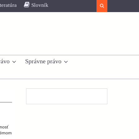
teratúra
Slovník
Search
rávo
Správne právo
nosť
blémom