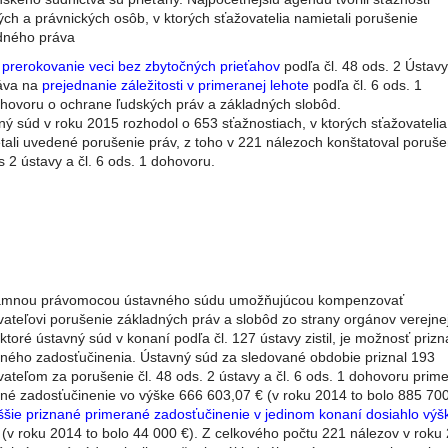
ých a právnických osôb, v ktorých sťažovatelia namietali porušenie
dného práva
a
prerokovanie veci bez zbytočných prieťahov
podľa čl. 48 ods. 2 Ústav
áva na
prejednanie záležitosti v primeranej lehote
podľa čl. 6 ods. 1
hovoru o ochrane ľudských práv a základných slobôd.
ný súd v roku 2015 rozhodol o 653 sťažnostiach, v ktorých sťažovatelia
tali uvedené porušenie práv, z toho v 221 nálezoch konštatoval porušen
 2 ústavy a čl. 6 ods. 1 dohovoru.
mnou právomocou ústavného súdu umožňujúcou kompenzovať
vateľovi porušenie základných práv a slobôd zo strany orgánov verejne
ktoré ústavný súd v konaní podľa čl. 127 ústavy zistil, je možnosť prizn
čného zadosťučinenia. Ústavný súd za sledované obdobie priznal 193
vateľom za porušenie čl. 48 ods. 2 ústavy a čl. 6 ods. 1 dohovoru prim
čné zadosťučinenie vo výške 666 603,07 € (v roku 2014 to bolo 885 700
ššie priznané primerané zadosťučinenie v jedinom konaní dosiahlo výš
(v roku 2014 to bolo 44 000 €). Z celkového počtu 221 nálezov v roku