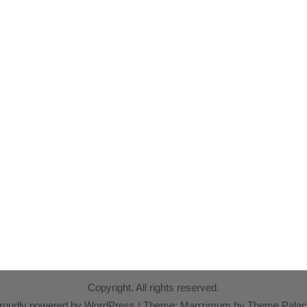
Copyright. All rights reserved.
roudly powered by WordPress
|
Theme: Magzimum by
Theme Palac