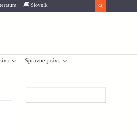
teratúra
Slovník
Search
rávo
Správne právo