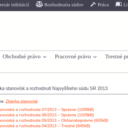
esár inštitúcií
Rozhodnutia súdov
Práca
Li
Obchodné právo
Pracovné právo
Trestné p
ka stanovísk a rozhodnutí Najvyššieho súdu SR 2013
na:
Zbierka stanovísk
anoviská a rozhodnutia 07/2013 – Správne (1099kB)
anoviská a rozhodnutia 06/2013 – Správne (1029kB)
anoviská a rozhodnutia 05/2013 – Občianskoprávne (693kB)
anoviská a rozhodnutia 04/2013 – Trestné (845kB)