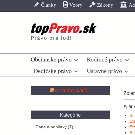
Skip
Články
Vzory
Zákony
Adr
to
content
Právo pre ľudí
Občianske právo
Rodinné právo
Dedičské právo
Ústavné právo
Neznámy kanál
Zbier
Späť 
Kategórie
St
St
Dane a poplatky
(7)
St
St